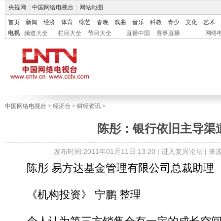
央视网
|
中国网络电视台
|
网站地图
首页
新闻
经济
体育
综艺
春晚
戏曲
音乐
科教
青少
文化
艺术
电视
频道大全
栏目大全
节目大全
直播中国
赛事直播
网络
中国网络电视台
>
经济台
>
财经资讯
>
陈彤：银行依旧主导渠
发布时间:2011年01月11日 13:20 |
进入复兴论坛
| 
陈彤 易方达基金管理有限公司总裁助理
《机构投资》 宁鹏 整理