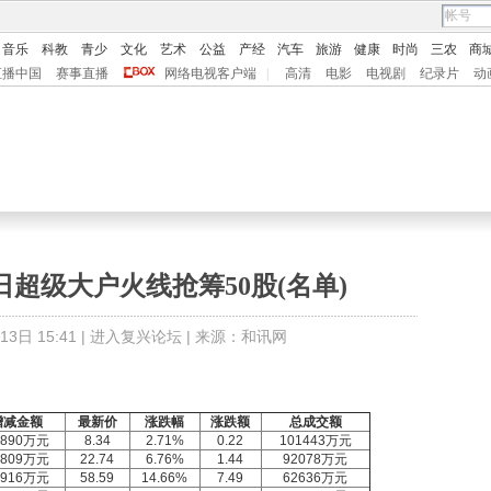
音乐
科教
青少
文化
艺术
公益
产经
汽车
旅游
健康
时尚
三农
商
直播中国
赛事直播
网络电视客户端
|
高清
电影
电视剧
纪录片
动
日超级大户火线抢筹50股(名单)
日 15:41 |
进入复兴论坛
| 来源：和讯网
增减金额
最新价
涨跌幅
涨跌额
总成交额
2890万元
8.34
2.71%
0.22
101443万元
0809万元
22.74
6.76%
1.44
92078万元
9916万元
58.59
14.66%
7.49
62636万元