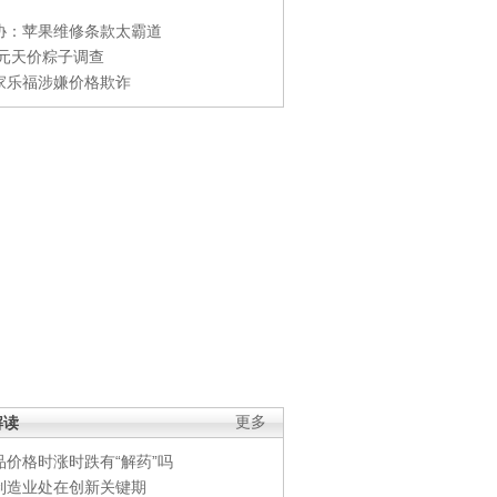
协：苹果维修条款太霸道
0元天价粽子调查
家乐福涉嫌价格欺诈
解读
更多
品价格时涨时跌有“解药”吗
制造业处在创新关键期