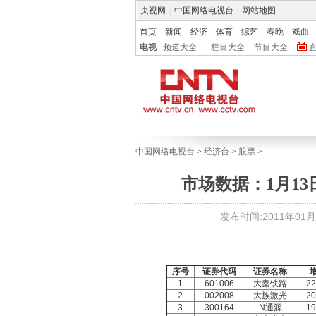
央视网
|
中国网络电视台
|
网站地图
首页
新闻
经济
体育
综艺
春晚
戏曲
电视
频道大全
栏目大全
节目大全
中国网络电视台
>
经济台
>
股票
>
市场数据：1月13
发布时间:2011年01月13
序号
证券代码
证券名称
1
601006
大秦铁路
2
2
002008
大族激光
2
3
300164
N通源
1