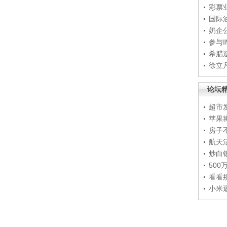
彩票
国际
奶企
参与
希腊
徐立
论坛
超市
苹果
房子
航天
炒白
50
看看
小米