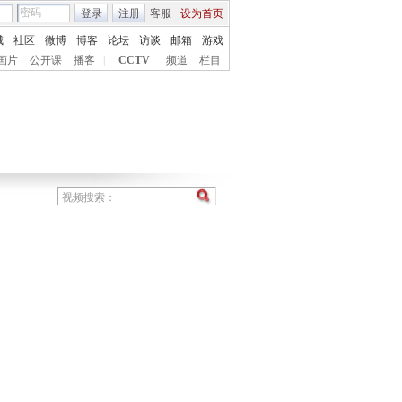
登录
注册
客服
设为首页
城
社区
微博
博客
论坛
访谈
邮箱
游戏
画片
公开课
播客
|
CCTV
频道
栏目