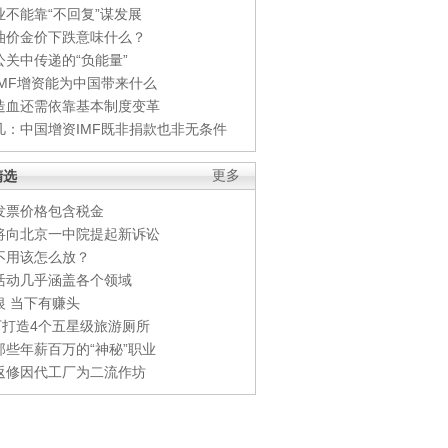
业不能靠“不回复”谋发展
油价金价下跌意味什么？
公关中传递的“负能量”
IMF增资能为中国带来什么
造血还需依靠基本制度变革
凡：中国增资IMF既非捐款也非无条件
精选
更多
发票价格包含税金
将向北京一中院提起新诉讼
不用该怎么放？
活动几乎涵盖各个领域
银 当下有赚头
0万打造4个五星级旅游厕所
那些年薪百万的“神秘”职业
返修因代工厂为二流作坊