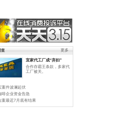
调查
更多
宜家代工厂成“弃妇”
合作存霸王条款，多家代
工厂被关。
宝案件波澜起伏
咖啡企业资金告急
吉案最迟7月底有结果