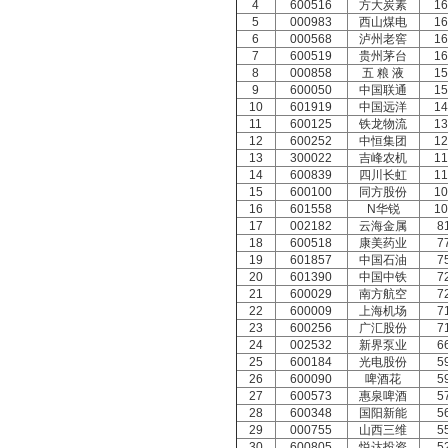
4
600516
方大炭素
1
5
000983
西山煤电
1
6
000568
泸州老窖
1
7
600519
贵州茅台
1
8
000858
五 粮 液
1
9
600050
中国联通
1
10
601919
中国远洋
1
11
600125
铁龙物流
1
12
600252
中恒集团
1
13
300022
吉峰农机
1
14
600839
四川长虹
1
15
600100
同方股份
1
16
601558
N华锐
1
17
002182
云海金属
8
18
600518
康美药业
7
19
601857
中国石油
7
20
601390
中国中铁
7
21
600029
南方航空
7
22
600009
上海机场
7
23
600256
广汇股份
7
24
002532
新界泵业
6
25
600184
光电股份
5
26
600090
啤酒花
5
27
600573
惠泉啤酒
5
28
600348
国阳新能
5
29
000755
山西三维
5
30
600805
悦达投资
5