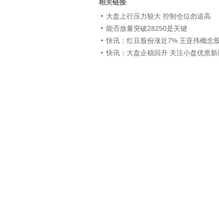
相关链接
大盘上行压力较大 控制仓位勿追高
能否放量突破28250是关键
快讯：红豆股份涨近7% 王亚伟概念
快讯：大盘企稳回升 关注小盘优质新