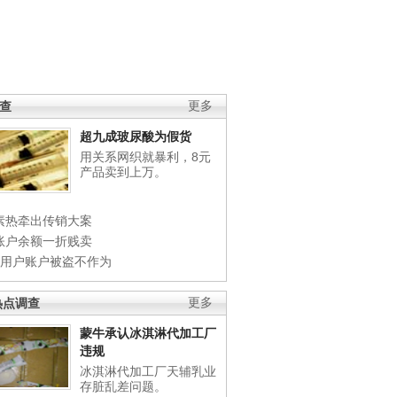
调查
更多
超九成玻尿酸为假货
用关系网织就暴利，8元
产品卖到上万。
素热牵出传销大案
账户余额一折贱卖
店用户账户被盗不作为
热点调查
更多
蒙牛承认冰淇淋代加工厂
违规
冰淇淋代加工厂天辅乳业
存脏乱差问题。