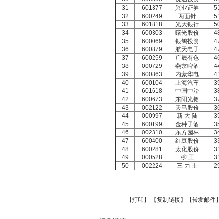
31
601377
兴业证券
5
32
600249
两面针
5
33
601818
光大银行
5
34
600303
曙光股份
4
35
600069
银鸽投资
4
36
600879
航天电子
4
37
600259
广晟有色
4
38
000729
燕京啤酒
4
39
600863
内蒙华电
4
40
600104
上海汽车
3
41
601618
中国中冶
3
42
600673
东阳光铝
3
43
002122
天马股份
3
44
000997
新 大 陆
3
45
600199
金种子酒
3
46
002310
东方园林
3
47
600400
红豆股份
3
48
600281
太化股份
3
49
000528
柳 工
3
50
002224
三 力 士
2
【
打印
】 【
复制链接
】【
转发邮件