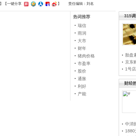
】
【一键分享
】
责任编辑：刘名
315
热词推荐
瑞信
雨润
大市
财年
胎盘
猪肉价格
京东
市盈率
1号
股价
通胀
财经
利好
产能
中消
188