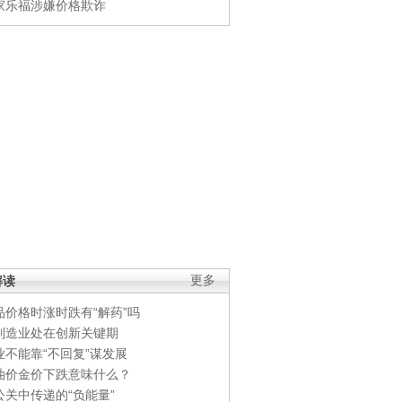
家乐福涉嫌价格欺诈
解读
更多
品价格时涨时跌有“解药”吗
制造业处在创新关键期
业不能靠“不回复”谋发展
油价金价下跌意味什么？
公关中传递的“负能量”