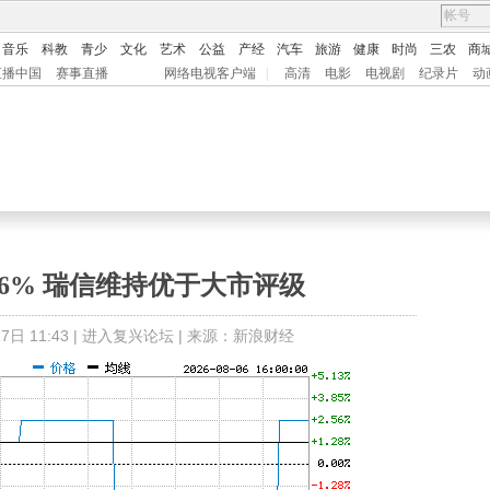
音乐
科教
青少
文化
艺术
公益
产经
汽车
旅游
健康
时尚
三农
商
直播中国
赛事直播
网络电视客户端
|
高清
电影
电视剧
纪录片
动
46% 瑞信维持优于大市评级
日 11:43 |
进入复兴论坛
| 来源：新浪财经