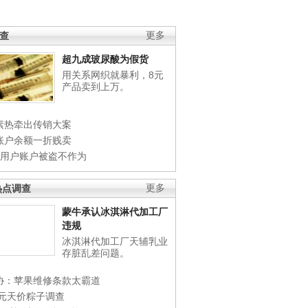
调查
更多
超九成玻尿酸为假货
用关系网织就暴利，8元
产品卖到上万。
素热牵出传销大案
账户余额一折贱卖
店用户账户被盗不作为
热点调查
更多
蒙牛承认冰淇淋代加工厂
违规
冰淇淋代加工厂天辅乳业
存脏乱差问题。
协：苹果维修条款太霸道
0元天价粽子调查