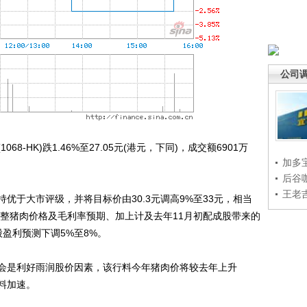
公司
-HK)跌1.46%至27.05元(港元，下同)，成交额6901万
加多
后谷
王老
于大市评级，并将目标价由30.3元调高9%至33元，相当
经调整猪肉价格及毛利率预期、加上计及去年11月初配成股带来的
股盈利预测下调5%至8%。
是利好雨润股价因素，该行料今年猪肉价将较去年上升
料加速。