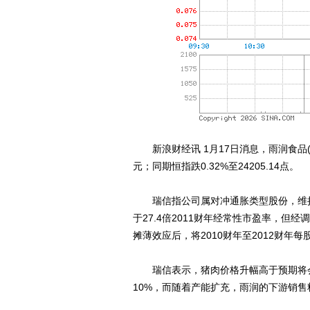
新浪财经讯 1月17日消息，雨润食品(1068
元；同期恒指跌0.32%至24205.14点。
瑞信指公司属对冲通胀类型股份，维持优
于27.4倍2011财年经常性市盈率，但
摊薄效应后，将2010财年至2012财年每
瑞信表示，猪肉价格升幅高于预期将会
10%，而随着产能扩充，雨润的下游销售