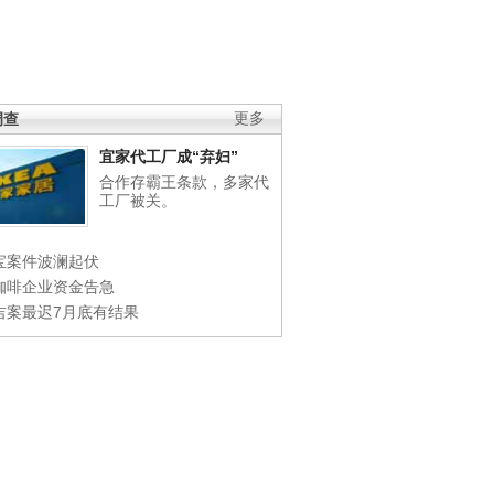
调查
更多
宜家代工厂成“弃妇”
合作存霸王条款，多家代
工厂被关。
宝案件波澜起伏
咖啡企业资金告急
吉案最迟7月底有结果