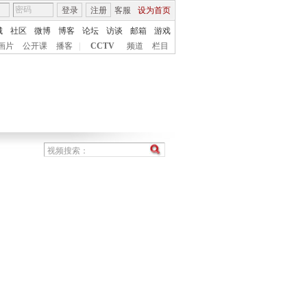
登录
注册
客服
设为首页
城
社区
微博
博客
论坛
访谈
邮箱
游戏
画片
公开课
播客
|
CCTV
频道
栏目