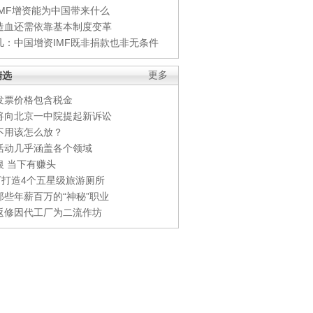
IMF增资能为中国带来什么
造血还需依靠基本制度变革
凡：中国增资IMF既非捐款也非无条件
精选
更多
发票价格包含税金
将向北京一中院提起新诉讼
不用该怎么放？
活动几乎涵盖各个领域
银 当下有赚头
0万打造4个五星级旅游厕所
那些年薪百万的“神秘”职业
返修因代工厂为二流作坊