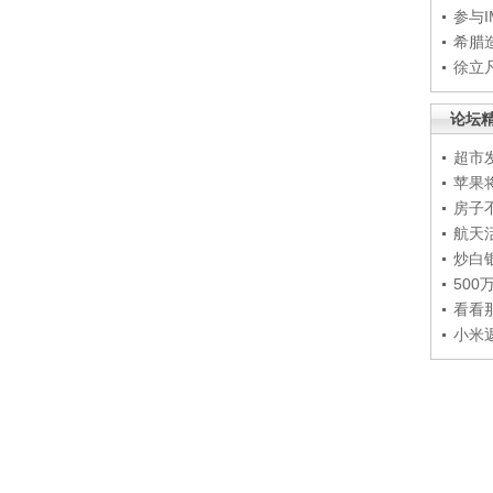
参与
希腊
徐立
论坛
超市
苹果
房子
航天
炒白
50
看看
小米