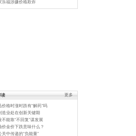
家乐福涉嫌价格欺诈
解读
更多
品价格时涨时跌有“解药”吗
制造业处在创新关键期
业不能靠“不回复”谋发展
油价金价下跌意味什么？
公关中传递的“负能量”