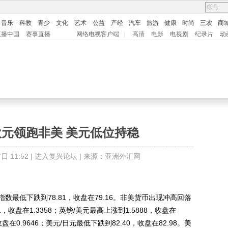
音乐
科教
青少
文化
艺术
公益
产经
汽车
旅游
健康
时尚
三农
商
直播中国
赛事直播
网络电视客户端
|
高清
电影
电视剧
纪录片
动
x：欧元领跑非美 美元低位持稳
 11:52 |
进入复兴论坛
| 来源：亚洲外汇网
低下跌到78.81，收盘在79.16。非美货币出现冲高回落
，收盘在1.3358；英镑/美元最高上涨到1.5888，收盘在
收盘在0.9646；美元/日元最低下跌到82.40，收盘在82.98。美