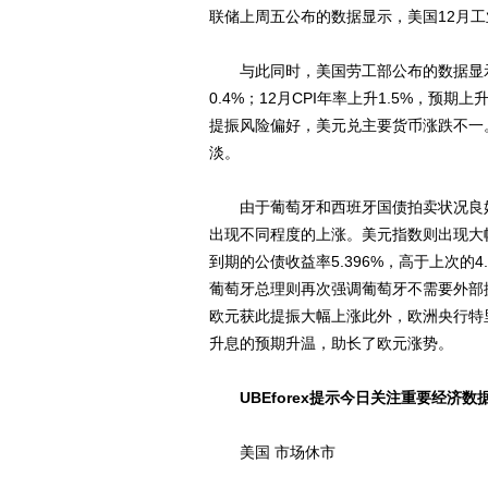
联储上周五公布的数据显示，美国12月工业
与此同时，美国劳工部公布的数据显示，
0.4%；12月CPI年率上升1.5%，预
提振风险偏好，美元兑主要货币涨跌不一
淡。
由于葡萄牙和西班牙国债拍卖状况良好
出现不同程度的上涨。美元指数则出现大幅
到期的公债收益率5.396%，高于上次的
葡萄牙总理则再次强调葡萄牙不需要外部
欧元获此提振大幅上涨此外，欧洲央行特
升息的预期升温，助长了欧元涨势。
UBEforex提示今日关注重要经济数
美国 市场休市