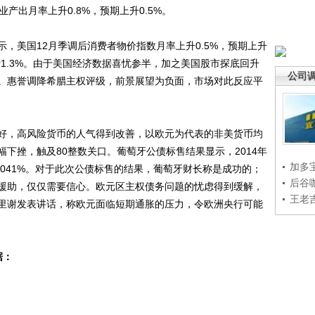
产出月率上升0.8%，预期上升0.5%。
美国12月季调后消费者物价指数月率上升0.5%，预期上升
期上升1.3%。由于美国经济数据喜忧参半，加之美国股市探底回升
公司
。惠誉调降希腊主权评级，前景展望为负面，市场对此反应平
，高风险货币的人气得到改善，以欧元为代表的非美货币均
下挫，触及80整数关口。葡萄牙公债标售结果显示，2014年
加多
4.041%。对于此次公债标售的结果，葡萄牙财长称是成功的；
后谷
援助，仅仅需要信心。欧元区主权债务问题的忧虑得到缓解，
王老
里谢发表讲话，称欧元面临短期通胀的压力，令欧洲央行可能
据：