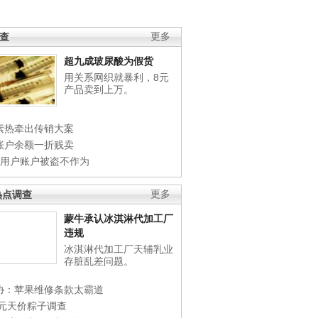
调查
更多
超九成玻尿酸为假货
用关系网织就暴利，8元
产品卖到上万。
素热牵出传销大案
账户余额一折贱卖
店用户账户被盗不作为
热点调查
更多
蒙牛承认冰淇淋代加工厂
违规
冰淇淋代加工厂天辅乳业
存脏乱差问题。
协：苹果维修条款太霸道
0元天价粽子调查