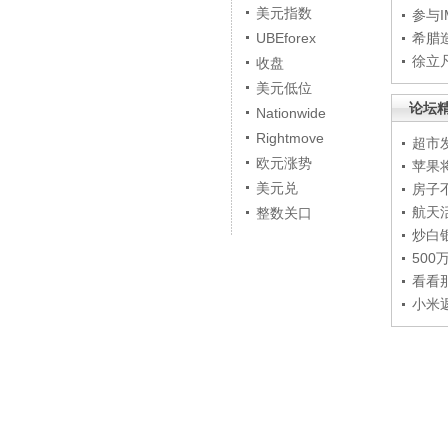
美元指数
参与
UBEforex
希腊
徐立
收盘
美元低位
论坛
Nationwide
Rightmove
超市
欧元涨势
苹果
美元兑
房子
航天
整数关口
炒白
50
看看
小米