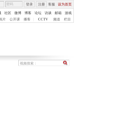
登录
注册
客服
设为首页
城
社区
微博
博客
论坛
访谈
邮箱
游戏
画片
公开课
播客
|
CCTV
频道
栏目