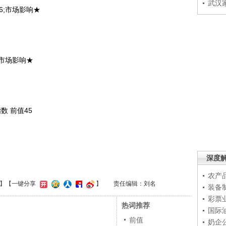
武汉
6;市场影响★
；市场影响★
数 前值45
深度
农产
】
【一键分享
】
责任编辑：刘名
装备
彩票
热词推荐
国际
前值
奶企