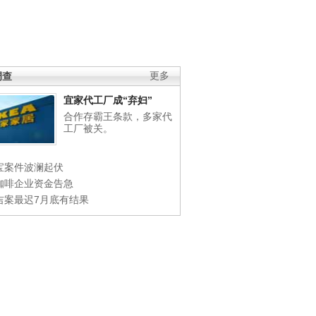
调查
更多
宜家代工厂成“弃妇”
合作存霸王条款，多家代
工厂被关。
宝案件波澜起伏
咖啡企业资金告急
吉案最迟7月底有结果