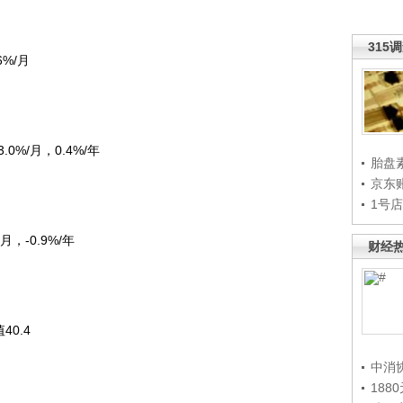
315
%/月
0%/月，0.4%/年
胎盘
京东
1号
，-0.9%/年
财经
0.4
中消
188