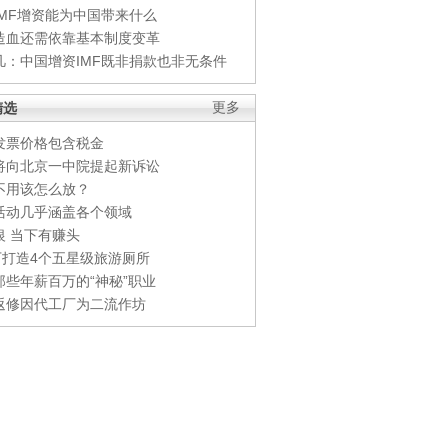
IMF增资能为中国带来什么
造血还需依靠基本制度变革
凡：中国增资IMF既非捐款也非无条件
精选
更多
发票价格包含税金
将向北京一中院提起新诉讼
不用该怎么放？
活动几乎涵盖各个领域
银 当下有赚头
0万打造4个五星级旅游厕所
那些年薪百万的“神秘”职业
返修因代工厂为二流作坊