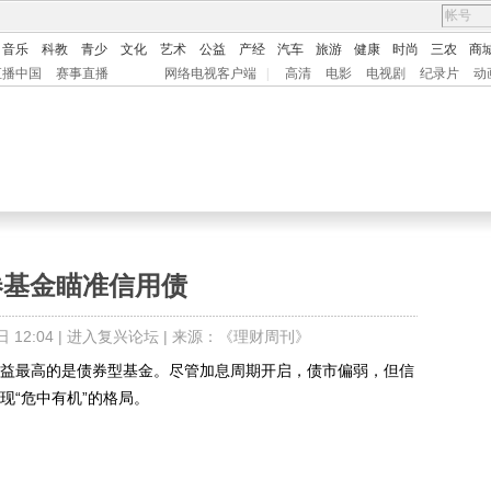
音乐
科教
青少
文化
艺术
公益
产经
汽车
旅游
健康
时尚
三农
商
直播中国
赛事直播
网络电视客户端
|
高清
电影
电视剧
纪录片
动
券基金瞄准信用债
12:04 |
进入复兴论坛
| 来源：《理财周刊》
益最高的是债券型基金。尽管加息周期开启，债市偏弱，但信
现“危中有机”的格局。