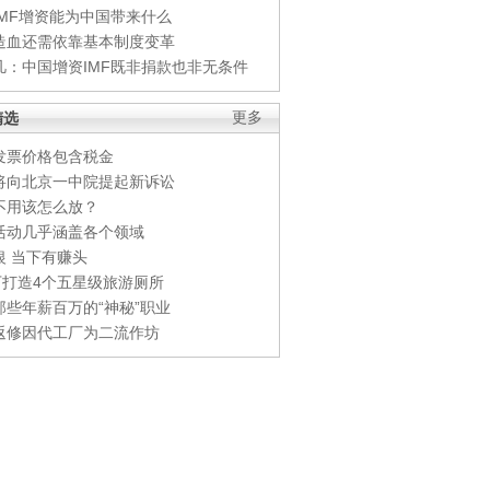
IMF增资能为中国带来什么
造血还需依靠基本制度变革
凡：中国增资IMF既非捐款也非无条件
精选
更多
发票价格包含税金
将向北京一中院提起新诉讼
不用该怎么放？
活动几乎涵盖各个领域
银 当下有赚头
0万打造4个五星级旅游厕所
那些年薪百万的“神秘”职业
返修因代工厂为二流作坊