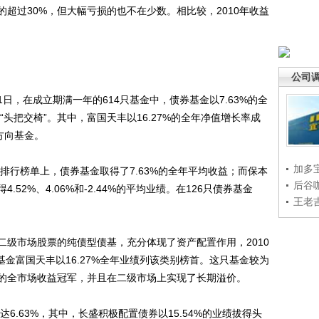
过30%，但大幅亏损的也不在少数。相比较，2010年收益
公司
日，在成立期满一年的614只基金中，债券基金以7.63%的全
“头把交椅”。其中，富国天丰以16.27%的全年净值增长率成
方向基金。
加多
行榜单上，债券基金取得了7.63%的全年平均收益；而保本
后谷
52%、4.06%和-2.44%的平均业绩。在126只债券基金
王老
市场股票的纯债型债基，充分体现了资产配置作用，2010
基金富国天丰以16.27%全年业绩列该类别榜首。这只基金较为
的全市场收益冠军，并且在二级市场上实现了长期溢价。
.63%，其中，长盛积极配置债券以15.54%的业绩拔得头