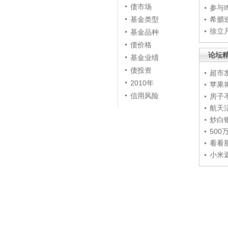
债市场
参与
基金类型
希腊
徐立
基金品种
债价格
论坛
基金业绩
债投资
超市
2010年
苹果
信用风险
房子
航天
炒白
50
看看
小米