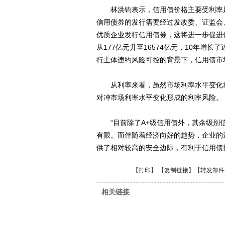
林洪钧表示，信用债价格主要受利率风
信用债券的发行需要经过发改委、证监会
优质企业发行信用债券，这将进一步促进信
从177亿元升至16574亿元，10年增
行主体违约风险可控的背景下，信用债市
从利率来看，虽然市场利率水平变化将
对冲市场利率水平变化形成的利率风险。
“目前除了A+级信用债外，其余级别信
有限。而伴随着经济向好的趋势，企业的
供了相对较高的安全边际，有利于信用债
【
打印
】 【
复制链接
】【
转发邮件
相关链接