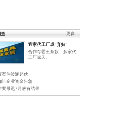
调查
更多
宜家代工厂成“弃妇”
合作存霸王条款，多家代
工厂被关。
宝案件波澜起伏
咖啡企业资金告急
吉案最迟7月底有结果