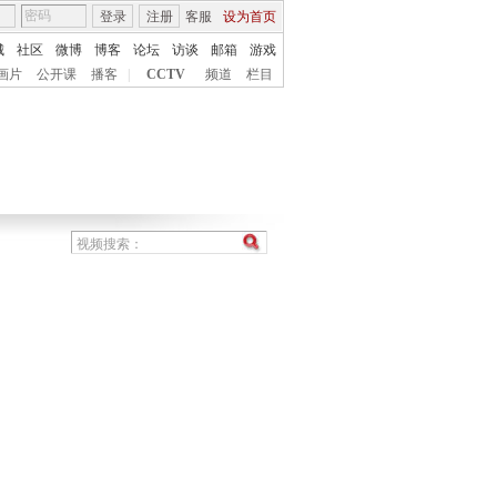
登录
注册
客服
设为首页
城
社区
微博
博客
论坛
访谈
邮箱
游戏
画片
公开课
播客
|
CCTV
频道
栏目