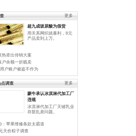
调查
更多
超九成玻尿酸为假货
用关系网织就暴利，8元
产品卖到上万。
素热牵出传销大案
账户余额一折贱卖
店用户账户被盗不作为
热点调查
更多
蒙牛承认冰淇淋代加工厂
违规
冰淇淋代加工厂天辅乳业
存脏乱差问题。
协：苹果维修条款太霸道
0元天价粽子调查