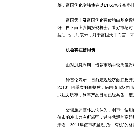
筹，富国优化增强债券以14.65%收益率
富国天丰及富国优化强债均由基金经理
研、自下而上发掘投资机会。看好市场时
益”。他同时表示，对于富国天丰而言，
机会将在信用债
面对加息周期，债券市场中较为值得
钟智伦表示，目前宏观经济触底反弹的
2010年四季度的调整后，信用债市场
胀压力犹存，利率产品目前已经具备一定
交银施罗德林洪钧认为，弱市中信用债
债市的冲击力有所减弱，过分悲观的高通
来看，2011年债市将呈现“危中有机”的格