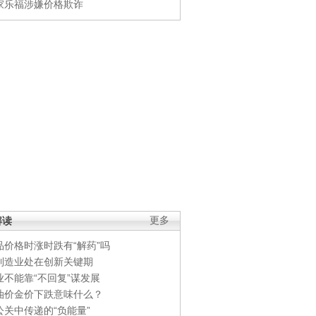
家乐福涉嫌价格欺诈
解读
更多
品价格时涨时跌有“解药”吗
制造业处在创新关键期
业不能靠“不回复”谋发展
油价金价下跌意味什么？
公关中传递的“负能量”