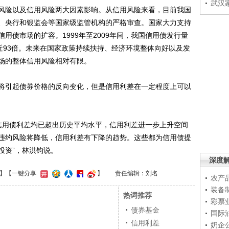
武汉
险以及信用风险两大因素影响。从信用风险来看，目前我国
、央行和银监会等国家级监管机构的严格审查。国家大力支持
用债市场的扩容。1999年至2009年间，我国信用债发行量
长了近93倍。未来在国家政策持续扶持、经济环境整体向好以及发
场的整体信用风险相对有限。
引起债券价格的反向变化，但是信用利差在一定程度上可以
用债利差均已超出历史平均水平，信用利差进一步上升空间
违约风险将降低，信用利差有下降的趋势。这些都为信用债提
投资”，林洪钧说。
深度
】
【一键分享
】
责任编辑：刘名
农产
装备
热词推荐
彩票
债券基金
国际
信用利差
奶企