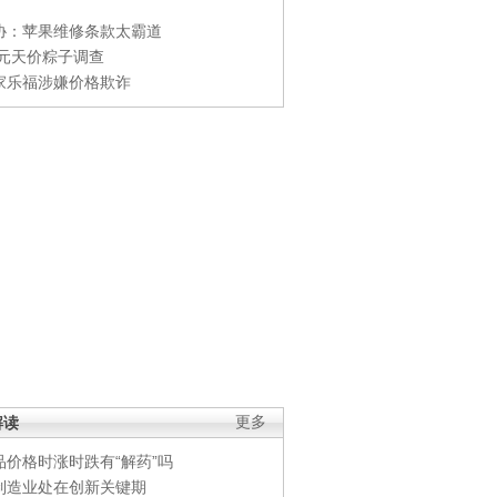
协：苹果维修条款太霸道
0元天价粽子调查
家乐福涉嫌价格欺诈
解读
更多
品价格时涨时跌有“解药”吗
制造业处在创新关键期