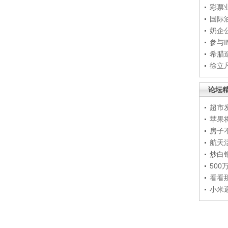
彩票
国际
奶企
参与
希腊
徐立
论坛
超市
苹果
房子
航天
炒白
50
看看
小米