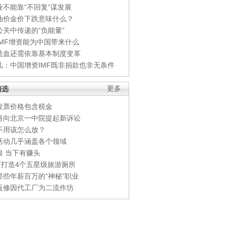
业不能靠“不回复”谋发展
油价金价下跌意味什么？
公关中传递的“负能量”
IMF增资能为中国带来什么
造血还需依靠基本制度变革
凡：中国增资IMF既非捐款也非无条件
精选
更多
发票价格包含税金
将向北京一中院提起新诉讼
不用该怎么放？
活动几乎涵盖各个领域
银 当下有赚头
0万打造4个五星级旅游厕所
那些年薪百万的“神秘”职业
返修因代工厂为二流作坊