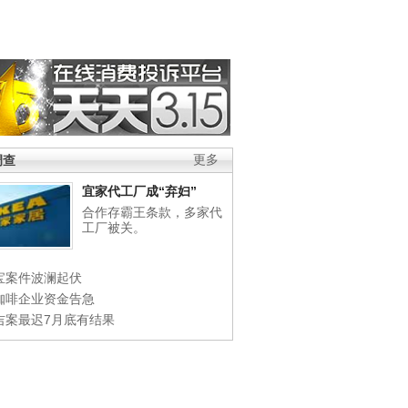
调查
更多
宜家代工厂成“弃妇”
合作存霸王条款，多家代
工厂被关。
宝案件波澜起伏
咖啡企业资金告急
吉案最迟7月底有结果