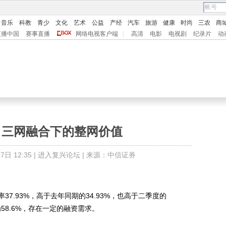
音乐
科教
青少
文化
艺术
公益
产经
汽车
旅游
健康
时尚
三农
商
直播中国
赛事直播
网络电视客户端
|
高清
电影
电视剧
纪录片
动
：三网融合下的整网价值
日 12:35 |
进入复兴论坛
| 来源：中信证券
.93%，高于去年同期的34.93%，也高于二季度的
为58.6%，存在一定的融资需求。