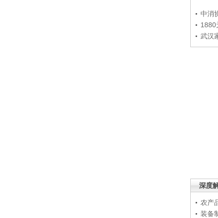
中消
188
武汉
深度
农产
装备