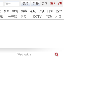
登录
注册
客服
设为首页
城
社区
微博
博客
论坛
访谈
邮箱
游戏
画片
公开课
播客
|
CCTV
频道
栏目