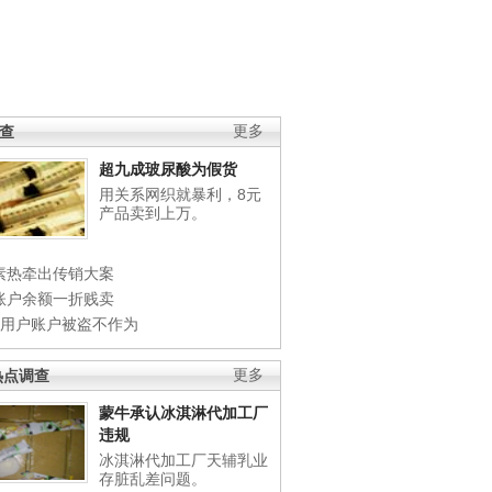
调查
更多
超九成玻尿酸为假货
用关系网织就暴利，8元
产品卖到上万。
素热牵出传销大案
账户余额一折贱卖
店用户账户被盗不作为
热点调查
更多
蒙牛承认冰淇淋代加工厂
违规
冰淇淋代加工厂天辅乳业
存脏乱差问题。