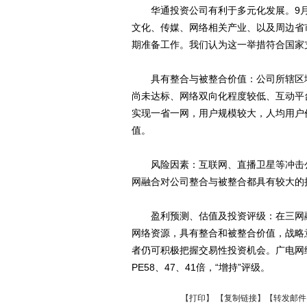
华通投资公司有利于多元化发展。9月
文化、传媒、网络相关产业、以及周边省
期准备工作。我们认为这一举措符合国家
具有整合与被整合价值：公司所辖区域
尚未达标、网络双向化程度较低、互动平
实现一省一网，用户规模较大，人均用户价
值。
风险因素：互联网、直播卫星等冲击公
网融合对公司整合与被整合都具有较大的
盈利预测、估值及投资评级：在三网融
网络资源，具有整合和被整合价值，战略
者仍可积极把握交易性投资机会。广电网络10、1
PE58、47、41倍，“增持”评级。
【
打印
】 【
复制链接
】【
转发邮件