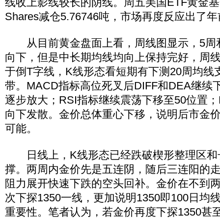
线收上影线较长的阴线。周五美国ETF黄金基金S
Shares减仓5.76746吨，市场再度反应出
从目前黄金盘面上看，周线图显示，5周和
向下，但是中长期均线均向上保持完好，周
于倒T字线，K线形态看短期有下测20周均线支
带。MACD指标高位死叉后DIFF和DEA继
逐步放大；RSI指标继续震荡下移至50位置；
向下发散。金价总体重心下移，说明后市金
可能。
日线上，K线形态已经跌破楔形整理区和
撑。两周内金价先是五连阴，随后三连阳的
阻力展开快速下跌的空头回补。金价在不到
次下探1350一线，更加说明1350即100日
重要性。笔者认为，若金价再度下探1350甚