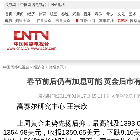
央视网
|
中国网络电视台
|
网站地图
首页
新闻
经济
体育
综艺
春晚
戏曲
音乐
科教
青少
文化
艺术
电视
频道大全
栏目大全
节目大全
直播中国
赛事直播
网络
中国网络电视台
>
经济台
>
财经资讯
>
春节前后仍有加息可能 黄金后市
发布时间:2011年01月17日 15:11 |
进入复兴论坛
|
高赛尔研究中心 王宗欣
上周黄金走势先扬后抑，最高触及1393.
1354.98美元，收报1359.65美元，下跌9.1