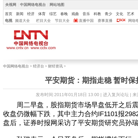
央视网
|
中国网络电视台
|
网站地图
首页
新闻
经济
体育
综艺
春晚
戏曲
音乐
科教
青少
文化
艺术
电视
频道大全
栏目大全
节目大全
直播中国
赛事直播
网络
中国网络电视台
>
经济台
>
财经资讯
>
平安期货：期指走稳 暂时保
发布时间:2011年01月18日 13:00 |
进入复兴论坛
| 
周二早盘，股指期货市场早盘低开之后震
收盘仍微幅下跌，其中主力合约IF1101报2982
盘后，证券时报网采访了平安期货研究员孙