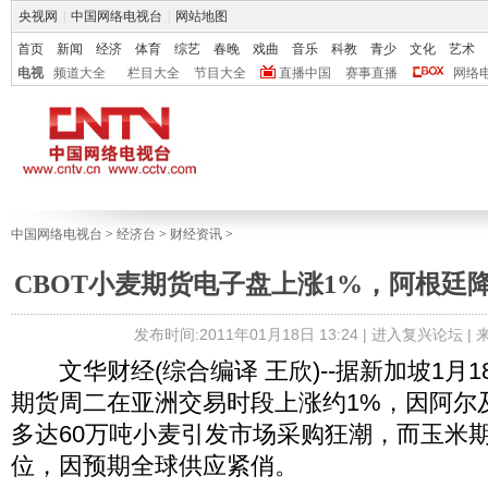
央视网
|
中国网络电视台
|
网站地图
首页
新闻
经济
体育
综艺
春晚
戏曲
音乐
科教
青少
文化
艺术
电视
频道大全
栏目大全
节目大全
直播中国
赛事直播
网络
中国网络电视台
>
经济台
>
财经资讯
>
CBOT小麦期货电子盘上涨1%，阿根廷
发布时间:2011年01月18日 13:24 |
进入复兴论坛
|
文华财经(综合编译 王欣)--据新加坡1月
期货周二在亚洲交易时段上涨约1%，因阿尔
多达60万吨小麦引发市场采购狂潮，而玉米
位，因预期全球供应紧俏。