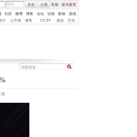
登录
注册
客服
设为首页
城
社区
微博
博客
论坛
访谈
邮箱
游戏
画片
公开课
播客
|
CCTV
频道
栏目
%
联播