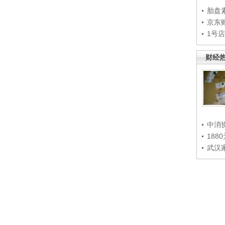
胎盘
京东
1号
财经
中消
188
武汉