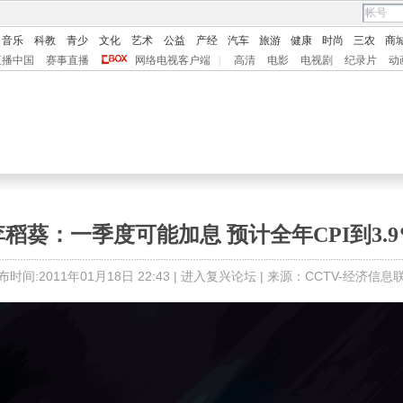
音乐
科教
青少
文化
艺术
公益
产经
汽车
旅游
健康
时尚
三农
商
直播中国
赛事直播
网络电视客户端
|
高清
电影
电视剧
纪录片
动
李稻葵：一季度可能加息 预计全年CPI到3.9
布时间:2011年01月18日 22:43 |
进入复兴论坛
| 来源：CCTV-经济信息