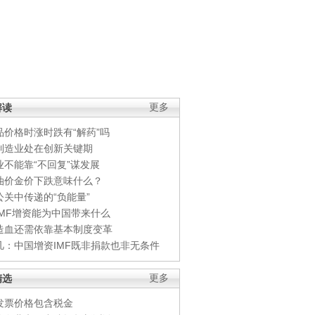
解读
更多
品价格时涨时跌有“解药”吗
制造业处在创新关键期
业不能靠“不回复”谋发展
油价金价下跌意味什么？
公关中传递的“负能量”
IMF增资能为中国带来什么
造血还需依靠基本制度变革
凡：中国增资IMF既非捐款也非无条件
精选
更多
发票价格包含税金