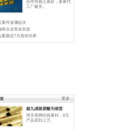
合作存霸王条款，多家代
工厂被关。
宝案件波澜起伏
咖啡企业资金告急
吉案最迟7月底有结果
调查
更多
超九成玻尿酸为假货
用关系网织就暴利，8元
产品卖到上万。