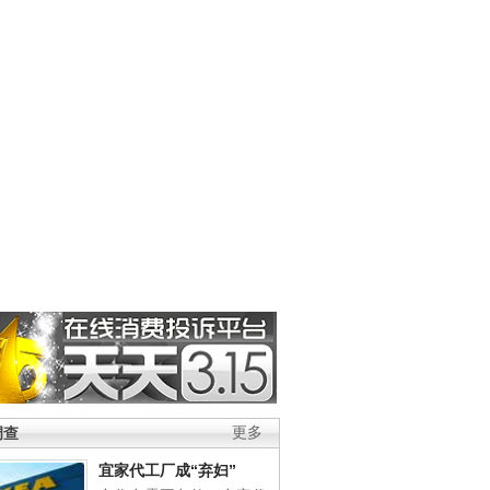
调查
更多
宜家代工厂成“弃妇”