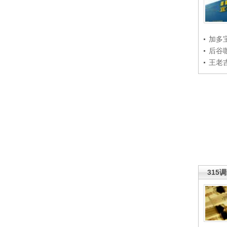
加多
后谷
王老
315