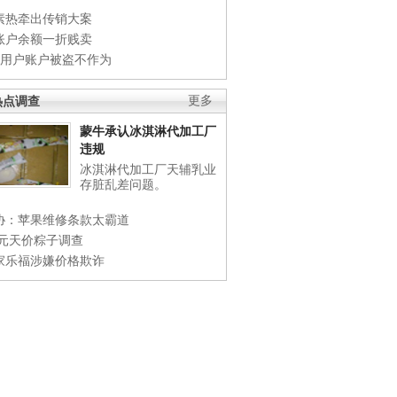
素热牵出传销大案
账户余额一折贱卖
店用户账户被盗不作为
热点调查
更多
蒙牛承认冰淇淋代加工厂
违规
冰淇淋代加工厂天辅乳业
存脏乱差问题。
协：苹果维修条款太霸道
0元天价粽子调查
家乐福涉嫌价格欺诈