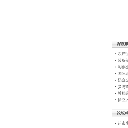
深度
农产
装备
彩票
国际
奶企
参与
希腊
徐立
论坛
超市