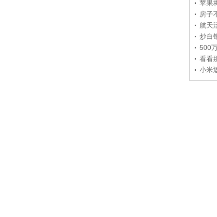
苹果
房子
航天
炒白
50
看看
小米