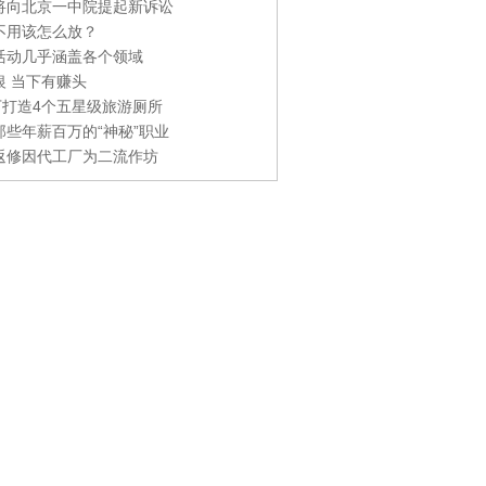
将向北京一中院提起新诉讼
不用该怎么放？
活动几乎涵盖各个领域
银 当下有赚头
0万打造4个五星级旅游厕所
那些年薪百万的“神秘”职业
返修因代工厂为二流作坊