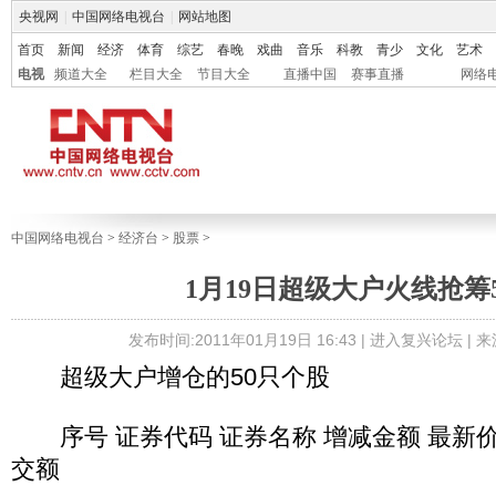
央视网
|
中国网络电视台
|
网站地图
首页
新闻
经济
体育
综艺
春晚
戏曲
音乐
科教
青少
文化
艺术
电视
频道大全
栏目大全
节目大全
直播中国
赛事直播
网络
中国网络电视台
>
经济台
>
股票
>
1月19日超级大户火线抢筹
发布时间:2011年01月19日 16:43 |
进入复兴论坛
| 
超级大户增仓的50只个股
序号 证券代码 证券名称 增减金额 最新价 
交额