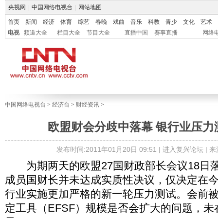
央视网
|
中国网络电视台
|
网站地图
首页
新闻
经济
体育
综艺
春晚
戏曲
音乐
科教
青少
文化
艺术
电视
频道大全
栏目大全
节目大全
直播中国
赛事直播
网络
中国网络电视台
>
经济台
>
财经资讯
>
欧盟财会分歧中落幕 银行业压力
发布时间:2011年01月20日 09:51 |
进入复兴论坛
| 
为期两天的欧盟27国财政部长会议18日
成员国财长并未达成实质性决议，仅决定在
行业实施更加严格的新一轮压力测试。会前
定工具（EFSF）规模是否会扩大的问题，