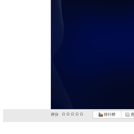
评分
排行榜
意