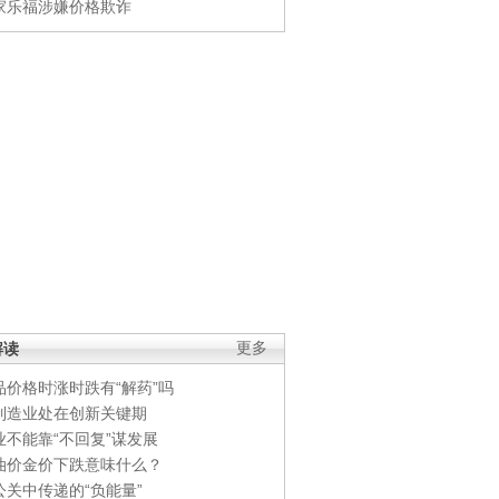
家乐福涉嫌价格欺诈
解读
更多
品价格时涨时跌有“解药”吗
制造业处在创新关键期
业不能靠“不回复”谋发展
油价金价下跌意味什么？
公关中传递的“负能量”