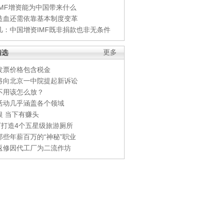
IMF增资能为中国带来什么
造血还需依靠基本制度变革
凡：中国增资IMF既非捐款也非无条件
精选
更多
发票价格包含税金
将向北京一中院提起新诉讼
不用该怎么放？
活动几乎涵盖各个领域
银 当下有赚头
0万打造4个五星级旅游厕所
那些年薪百万的“神秘”职业
返修因代工厂为二流作坊