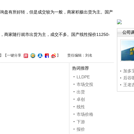
询盘有所好转，但是成交较为一般，商家积极出货为主。国产
公司
商家随行就市出货为主，成交不多。国产线性报价11250-
】
【一键分享
】
责任编辑：刘名
热词推荐
加多
LLDPE
后谷
市场交投
王老
出货
卓创
线性
市场价格
下游
报价