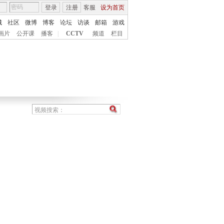
登录
注册
客服
设为首页
城
社区
微博
博客
论坛
访谈
邮箱
游戏
画片
公开课
播客
|
CCTV
频道
栏目