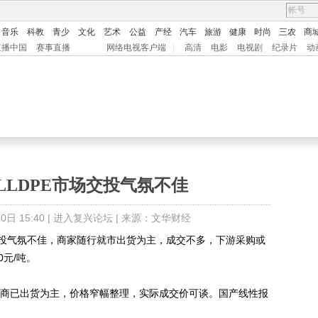
音乐
科教
青少
文化
艺术
公益
产经
汽车
旅游
健康
时尚
三农
商
直播中国
赛事直播
网络电视客户端
|
高清
电影
电视剧
纪录片
动
南LLDPE市场交投气氛不佳
日 15:40 |
进入复兴论坛
| 来源：文华财经
交投气氛不佳，商家随行就市出货为主，成交不多，下游采购或
0元/吨。
商已出货为主，价格窄幅整理，实际成交价可谈。国产线性报