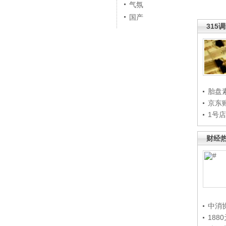
气氛
国产
315
胎盘
京东
1号
财经
中消
188