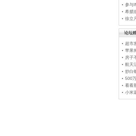
参与
希腊
徐立
论坛
超市
苹果
房子
航天
炒白
50
看看
小米