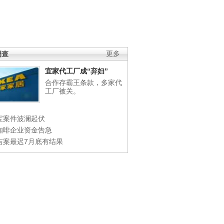
调查
更多
宜家代工厂成“弃妇”
合作存霸王条款，多家代
工厂被关。
宝案件波澜起伏
咖啡企业资金告急
吉案最迟7月底有结果