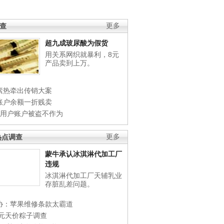
调查
更多
超九成玻尿酸为假货
用关系网织就暴利，8元
产品卖到上万。
素热牵出传销大案
账户余额一折贱卖
店用户账户被盗不作为
热点调查
更多
蒙牛承认冰淇淋代加工厂
违规
冰淇淋代加工厂天辅乳业
存脏乱差问题。
协：苹果维修条款太霸道
0元天价粽子调查