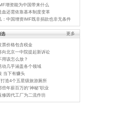
IMF增资能为中国带来什么
造血还需依靠基本制度变革
凡：中国增资IMF既非捐款也非无条件
精选
更多
发票价格包含税金
将向北京一中院提起新诉讼
不用该怎么放？
活动几乎涵盖各个领域
银 当下有赚头
0万打造4个五星级旅游厕所
那些年薪百万的“神秘”职业
返修因代工厂为二流作坊