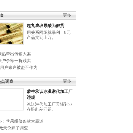
调查
更多
超九成玻尿酸为假货
用关系网织就暴利，8元
产品卖到上万。
素热牵出传销大案
账户余额一折贱卖
店用户账户被盗不作为
热点调查
更多
蒙牛承认冰淇淋代加工厂
违规
冰淇淋代加工厂天辅乳业
存脏乱差问题。
协：苹果维修条款太霸道
0元天价粽子调查