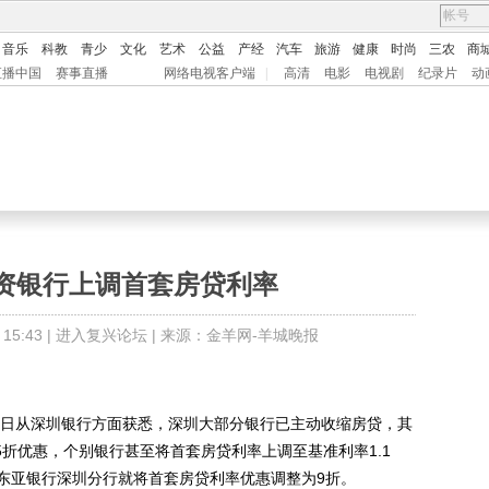
音乐
科教
青少
文化
艺术
公益
产经
汽车
旅游
健康
时尚
三农
商
直播中国
赛事直播
网络电视客户端
|
高清
电影
电视剧
纪录片
动
资银行上调首套房贷利率
5:43 |
进入复兴论坛
| 来源：金羊网-羊城晚报
日从深圳银行方面获悉，深圳大部分银行已主动收缩房贷，其
5折优惠，个别银行甚至将首套房贷利率上调至基准利率1.1
东亚银行深圳分行就将首套房贷利率优惠调整为9折。