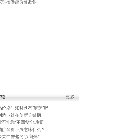
家乐福涉嫌价格欺诈
解读
更多
品价格时涨时跌有“解药”吗
制造业处在创新关键期
业不能靠“不回复”谋发展
油价金价下跌意味什么？
公关中传递的“负能量”