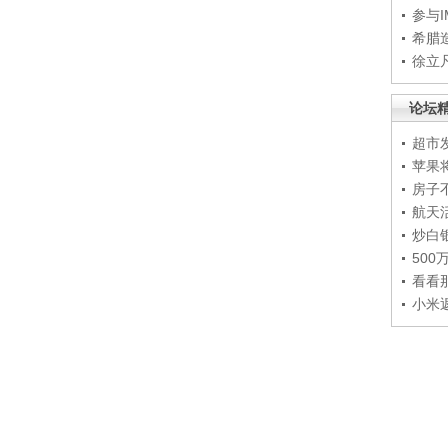
参与
希腊
徐立
论坛
超市
苹果
房子
航天
炒白
50
看看
小米