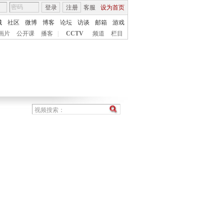
登录
注册
客服
设为首页
城
社区
微博
博客
论坛
访谈
邮箱
游戏
画片
公开课
播客
|
CCTV
频道
栏目