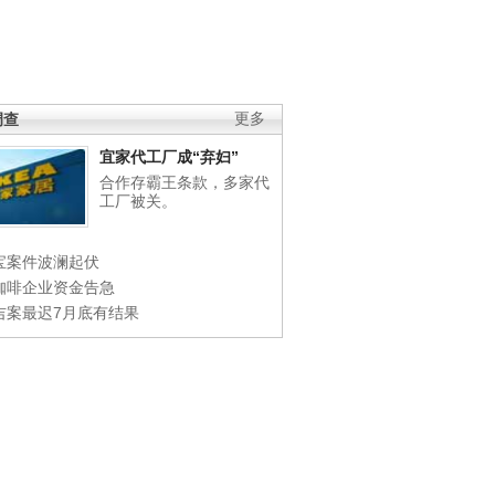
调查
更多
宜家代工厂成“弃妇”
合作存霸王条款，多家代
工厂被关。
宝案件波澜起伏
咖啡企业资金告急
吉案最迟7月底有结果