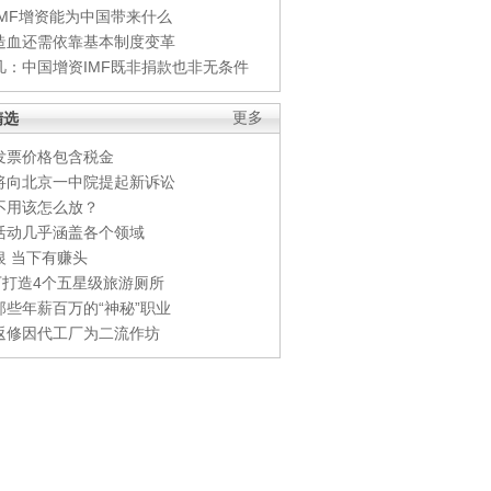
IMF增资能为中国带来什么
造血还需依靠基本制度变革
凡：中国增资IMF既非捐款也非无条件
精选
更多
发票价格包含税金
将向北京一中院提起新诉讼
不用该怎么放？
活动几乎涵盖各个领域
银 当下有赚头
0万打造4个五星级旅游厕所
那些年薪百万的“神秘”职业
返修因代工厂为二流作坊