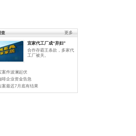
调查
更多
宜家代工厂成“弃妇”
合作存霸王条款，多家代
工厂被关。
宝案件波澜起伏
咖啡企业资金告急
吉案最迟7月底有结果