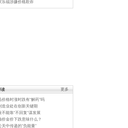
家乐福涉嫌价格欺诈
解读
更多
品价格时涨时跌有“解药”吗
制造业处在创新关键期
业不能靠“不回复”谋发展
油价金价下跌意味什么？
公关中传递的“负能量”