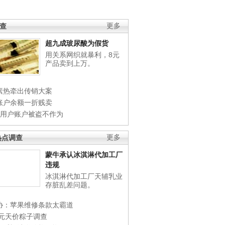
调查
更多
超九成玻尿酸为假货
用关系网织就暴利，8元
产品卖到上万。
素热牵出传销大案
账户余额一折贱卖
店用户账户被盗不作为
热点调查
更多
蒙牛承认冰淇淋代加工厂
违规
冰淇淋代加工厂天辅乳业
存脏乱差问题。
协：苹果维修条款太霸道
0元天价粽子调查