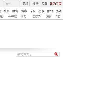
登录
注册
客服
设为首页
城
社区
微博
博客
论坛
访谈
邮箱
游戏
画片
公开课
播客
|
CCTV
频道
栏目