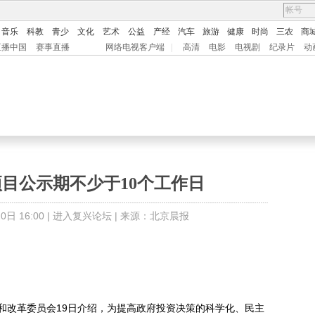
音乐
科教
青少
文化
艺术
公益
产经
汽车
旅游
健康
时尚
三农
商
直播中国
赛事直播
网络电视客户端
|
高清
电影
电视剧
纪录片
动
目公示期不少于10个工作日
日 16:00 |
进入复兴论坛
| 来源：北京晨报
和改革委员会19日介绍，为提高政府投资决策的科学化、民主