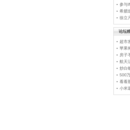
参与
希腊
徐立
论坛
超市
苹果
房子
航天
炒白
50
看看
小米