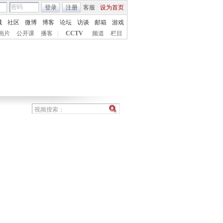
登录
注册
客服
设为首页
城
社区
微博
博客
论坛
访谈
邮箱
游戏
画片
公开课
播客
|
CCTV
频道
栏目