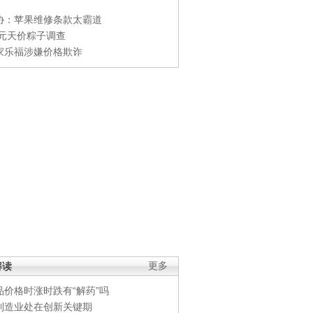
协：苹果维修条款太霸道
0元天价粽子调查
家乐福涉嫌价格欺诈
解读
更多
品价格时涨时跌有“解药”吗
制造业处在创新关键期