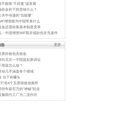
业不能靠“不回复”谋发展
油价金价下跌意味什么？
公关中传递的“负能量”
IMF增资能为中国带来什么
造血还需依靠基本制度变革
凡：中国增资IMF既非捐款也非无条件
精选
更多
发票价格包含税金
将向北京一中院提起新诉讼
不用该怎么放？
活动几乎涵盖各个领域
银 当下有赚头
0万打造4个五星级旅游厕所
那些年薪百万的“神秘”职业
返修因代工厂为二流作坊