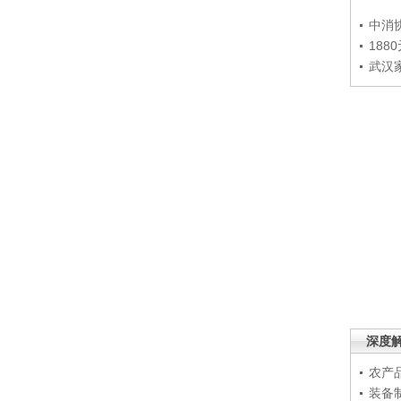
中消
188
武汉
深度
农产
装备