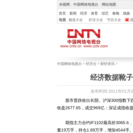
央视网
|
中国网络电视台
|
网站地图
首页
新闻
经济
体育
综艺
春晚
戏曲
电视
频道大全
栏目大全
节目大全
中国网络电视台
>
经济台
>
财经资讯
>
经济数据靴子
发布时间:2011年01月20
股市普跌收出长阴。沪深300指数下跌100
收盘2677.65，成交969亿；深证成指收盘1
期指主力合约IF1102最高价3065.6，最
量19万手，持仓1.89万手，增加4544手。其