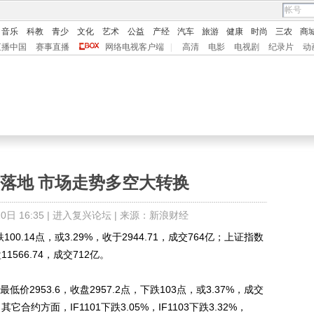
音乐
科教
青少
文化
艺术
公益
产经
汽车
旅游
健康
时尚
三农
商
直播中国
赛事直播
网络电视客户端
|
高清
电影
电视剧
纪录片
动
落地 市场走势多空大转换
日 16:35 |
进入复兴论坛
| 来源：新浪财经
.14点，或3.29%，收于2944.71，成交764亿；上证指数
1566.74，成交712亿。
低价2953.6，收盘2957.2点，下跌103点，或3.37%，成交
它合约方面，IF1101下跌3.05%，IF1103下跌3.32%，