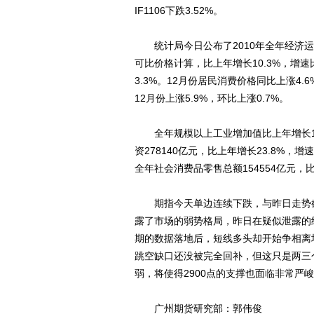
IF1106下跌3.52%。
统计局今日公布了2010年全年经济运行
可比价格计算，比上年增长10.3%，增速
3.3%。12月份居民消费价格同比上涨4.6
12月份上涨5.9%，环比上涨0.7%。
全年规模以上工业增加值比上年增长15
资278140亿元，比上年增长23.8%，
全年社会消费品零售总额154554亿元，比
期指今天单边连续下跌，与昨日走势截
露了市场的弱势格局，昨日在疑似泄露的
期的数据落地后，短线多头却开始争相离场
跳空缺口还没被完全回补，但这只是两三
弱，将使得2900点的支撑也面临非常严
广州期货研究部：郭伟俊