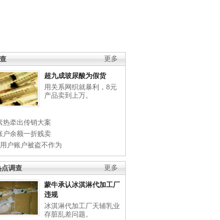
调查
更多
超九成玻尿酸为假货
用关系网织就暴利，8元
产品卖到上万。
素热牵出传销大案
账户余额一折贱卖
店用户账户被盗不作为
热点调查
更多
蒙牛承认冰淇淋代加工厂
违规
冰淇淋代加工厂天辅乳业
存脏乱差问题。