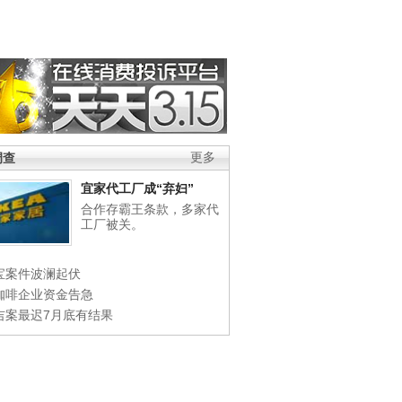
调查
更多
宜家代工厂成“弃妇”
合作存霸王条款，多家代
工厂被关。
宝案件波澜起伏
咖啡企业资金告急
吉案最迟7月底有结果