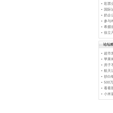
彩票
国际
奶企
参与
希腊
徐立
论坛
超市
苹果
房子
航天
炒白
50
看看
小米