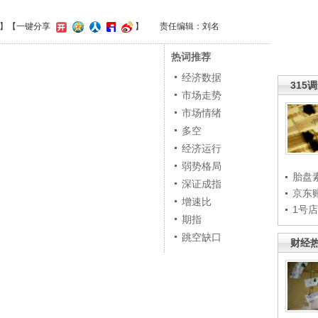
】
【一键分享
】
责任编辑：刘名
热词推荐
经济数据
315
市场走势
市场情绪
多空
经济运行
弱势格局
胎盘
深证成指
京东
增速比
1号
期指
跳空缺口
财经