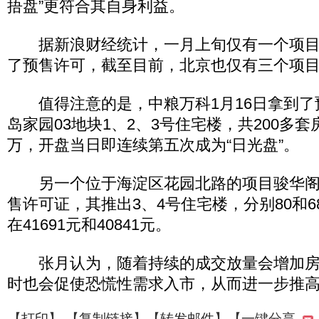
捂盘”更符合其自身利益。
据新浪财经统计，一月上旬仅有一个项目供
了预售许可，截至目前，北京也仅有三个项
值得注意的是，中粮万科1月16日拿到了
岛家园03地块1、2、3号住宅楼，共200多套
万，开盘当日即连续第五次成为“日光盘”。
另一个位于海淀区花园北路的项目骏华阁也
售许可证，其推出3、4号住宅楼，分别80和
在41691元和40841元。
张月认为，随着持续的成交放量会增加房
时也会促使恐慌性需求入市，从而进一步推
【
打印
】 【
复制链接
】【
转发邮件
】
【一键分享