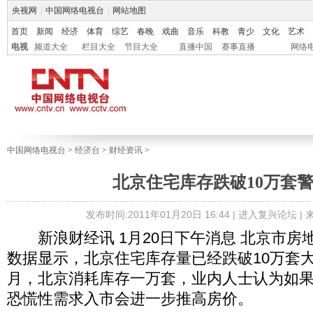
央视网
|
中国网络电视台
|
网站地图
首页
新闻
经济
体育
综艺
春晚
戏曲
音乐
科教
青少
文化
艺术
电视
频道大全
栏目大全
节目大全
直播中国
赛事直播
网络
中国网络电视台
>
经济台
>
财经资讯
>
北京住宅库存跌破10万套
发布时间:2011年01月20日 16:44 |
进入复兴论坛
|
新浪财经讯 1月20日下午消息 北京市房
数据显示，北京住宅库存量已经跌破10万套
月，北京消耗库存一万套，业内人士认为如
恐慌性需求入市会进一步推高房价。