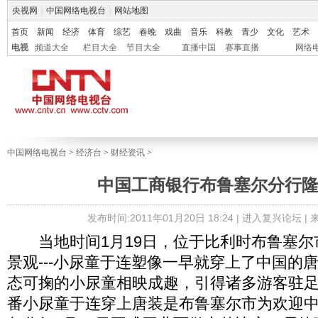
央视网
|
中国网络电视台
|
网站地图
首页
新闻
经济
体育
综艺
春晚
戏曲
音乐
科教
青少
文化
艺术
电视
频道大全
栏目大全
节目大全
直播中国
赛事直播
网络
中国网络电视台
>
经济台
>
财经资讯
>
中国工商银行布鲁塞尔分行
发布时间:2011年01月20日 18:24 |
进入复兴论坛
|
当地时间1月19日，位于比利时布鲁塞尔
景观---小尿童于连塑像一早就穿上了中国的
态可掬的小尿童相映成趣，引得诸多游客驻
番小尿童于连穿上唐装是布鲁塞尔市为欢迎