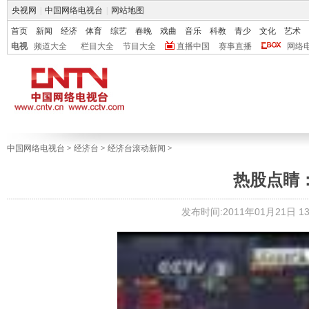
央视网
|
中国网络电视台
|
网站地图
首页
新闻
经济
体育
综艺
春晚
戏曲
音乐
科教
青少
文化
艺术
电视
频道大全
栏目大全
节目大全
直播中国
赛事直播
网络
中国网络电视台
>
经济台
>
经济台滚动新闻
>
热股点睛：恒
发布时间:2011年01月21日 13: