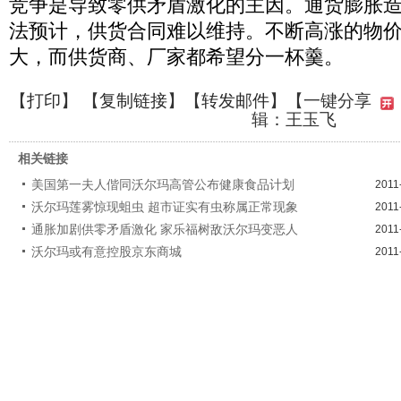
竞争是导致零供矛盾激化的主因。通货膨胀
法预计，供货合同难以维持。不断高涨的物
大，而供货商、厂家都希望分一杯羹。
【
打印
】 【
复制链接
】【
转发邮件
】
【一键分享
辑：王玉飞
相关链接
美国第一夫人偕同沃尔玛高管公布健康食品计划
2011
沃尔玛莲雾惊现蛆虫 超市证实有虫称属正常现象
2011
通胀加剧供零矛盾激化 家乐福树敌沃尔玛变恶人
2011
沃尔玛或有意控股京东商城
2011