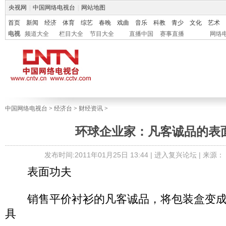
央视网
|
中国网络电视台
|
网站地图
首页
新闻
经济
体育
综艺
春晚
戏曲
音乐
科教
青少
文化
艺术
电视
频道大全
栏目大全
节目大全
直播中国
赛事直播
网络
中国网络电视台
>
经济台
>
财经资讯
>
环球企业家：凡客诚品的表
发布时间:2011年01月25日 13:44 |
进入复兴论坛
| 来源
表面功夫
销售平价衬衫的凡客诚品，将包装盒变成
具