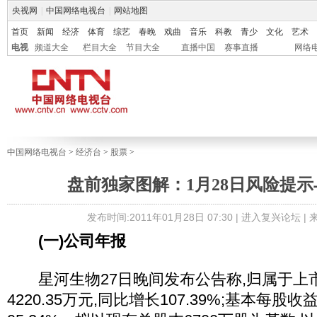
央视网
|
中国网络电视台
|
网站地图
首页
新闻
经济
体育
综艺
春晚
戏曲
音乐
科教
青少
文化
艺术
电视
频道大全
栏目大全
节目大全
直播中国
赛事直播
网络
中国网络电视台
>
经济台
>
股票
>
盘前独家图解：1月28日风险提
发布时间:2011年01月28日 07:30 |
进入复兴论坛
|
(一)公司年报
星河生物27日晚间发布公告称,归属于上
4220.35万元,同比增长107.39%;基本每股收