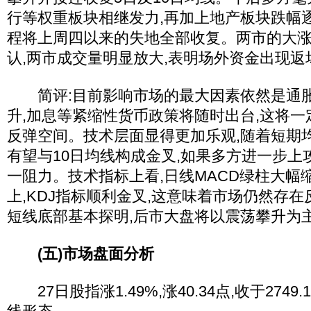
行等权重板块相继发力,再加上地产板块跌幅
程将上周四以来的失地全部收复。两市的大
认,两市成交量明显放大,表明场外资金出现返
简评:目前影响市场的最大因素依然是通胀
升,加息等紧缩性货币政策将随时出台,这将
反弹空间。技术层面显得更加乐观,随着短期均
有望与10日均线构成金叉,如果多方进一步上攻
一阻力。技术指标上看,日线MACD绿柱大幅
上,KDJ指标顺利金叉,这意味着市场仍然存在
短线底部基本探明,后市大盘将以震荡攀升为
(五)市场盘面分析
27日股指涨1.49%,涨40.34点,收于2749