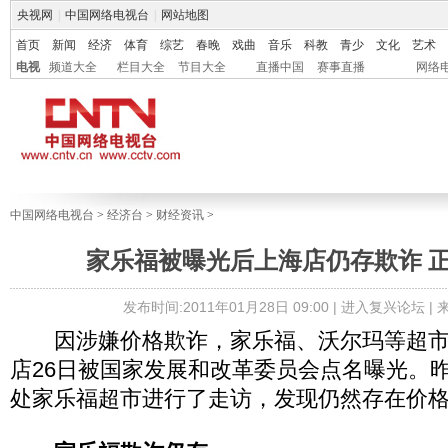
央视网
|
中国网络电视台
|
网站地图
首页
新闻
经济
体育
综艺
春晚
戏曲
音乐
科教
青少
文化
艺术
电视
频道大全
栏目大全
节目大全
直播中国
赛事直播
网络
中国网络电视台
>
经济台
>
财经资讯
>
家乐福被曝光后上海店仍存欺诈 
发布时间:2011年01月28日 09:00 |
进入复兴论坛
|
因涉嫌价格欺诈，家乐福、沃尔玛等超市
店26日被国家发展和改革委员会点名曝光。
处家乐福超市进行了走访，发现仍然存在价