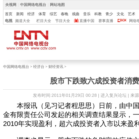
央视网
|
中国网络电视台
|
网站地图
首页
新闻
经济
体育
综艺
春晚
戏曲
音乐
科教
青少
文化
艺术
电视
频道大全
栏目大全
节目大全
直播中国
赛事直播
网络
中国网络电视台
>
经济台
>
财经资讯
>
股市下跌致六成投资者消
发布时间:2011年01月29日 00:28 |
进入复兴论坛
| 来
本报讯（见习记者程思思）日前，由中国
金有限责任公司发起的相关调查结果显示，
2010年实现盈利，超六成投资者入市以来盈