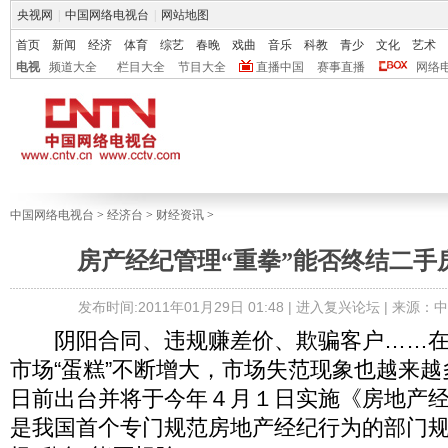
央视网
|
中国网络电视台
|
网站地图
首页
新闻
经济
体育
综艺
春晚
戏曲
音乐
科教
青少
文化
艺术
电视
频道大全
栏目大全
节目大全
直播中国
赛事直播
网络
中国网络电视台
>
经济台
>
财经资讯
>
房产经纪管理“重拳”能否终结二手
发布时间:2011年01月29日 01:48 |
进入复兴论坛
| 来源：
阴阳合同、违规赚差价、欺骗客户……在
市场“蛋糕”不断增大，市场失范现象也越来
日前出台并将于今年４月１日实施《房地产
是我国首个专门规范房地产经纪行为的部门规