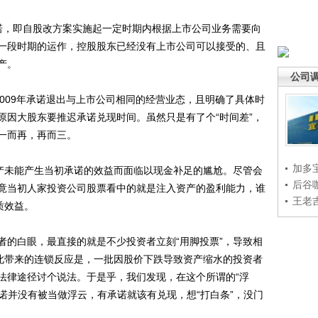
，即自股改方案实施起一定时期内根据上市公司业务需要向
一段时期的运作，控股股东已经没有上市公司可以接受的、且
产。
公司
09年承诺退出与上市公司相同的经营业态，且明确了具体时
原因大股东要推迟承诺兑现时间。虽然只是有了个“时间差”，
一而再，再而三。
加多
未能产生当初承诺的效益而面临以现金补足的尴尬。尽管会
后谷
竟当初人家投资公司股票看中的就是注入资产的盈利能力，谁
王老
质效益。
的白眼，最直接的就是不少投资者立刻“用脚投票”，导致相
由此带来的连锁反应是，一批因股价下跌导致资产缩水的投资者
法律途径讨个说法。于是乎，我们发现，在这个所谓的“浮
承诺并没有被当做浮云，有承诺就该有兑现，想“打白条”，没门