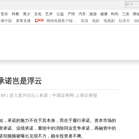
音乐
科教
青少
文化
艺术
公益
产经
汽车
旅游
健康
时尚
三农
商
直播中国
赛事直播
网络电视客户端
|
高清
电影
电视剧
纪录片
动
承诺岂是浮云
48 |
进入复兴论坛
| 来源：中国证券网-上海证券报
，承诺的魅力不在于其本身，而在于履行承诺。资本市场的
资承诺、业绩承诺，重组中的消除同业竞争承诺，再融资中的
诺却频频被曝出兑现不力，颇令投资者不爽。