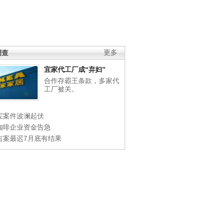
调查
更多
宜家代工厂成“弃妇”
合作存霸王条款，多家代
工厂被关。
宝案件波澜起伏
咖啡企业资金告急
吉案最迟7月底有结果