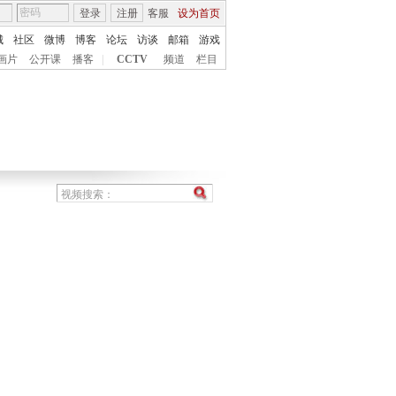
登录
注册
客服
设为首页
城
社区
微博
博客
论坛
访谈
邮箱
游戏
画片
公开课
播客
|
CCTV
频道
栏目