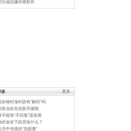
家乐福涉嫌价格欺诈
解读
更多
品价格时涨时跌有“解药”吗
制造业处在创新关键期
业不能靠“不回复”谋发展
油价金价下跌意味什么？
公关中传递的“负能量”