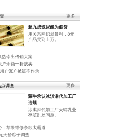
调查
更多
超九成玻尿酸为假货
用关系网织就暴利，8元
产品卖到上万。
素热牵出传销大案
账户余额一折贱卖
店用户账户被盗不作为
热点调查
更多
蒙牛承认冰淇淋代加工厂
违规
冰淇淋代加工厂天辅乳业
存脏乱差问题。
协：苹果维修条款太霸道
0元天价粽子调查