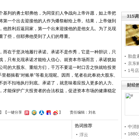
基列的勇士耶弗他，为同亚扪人争战向上帝许愿，如上帝把
315
将第一个出去迎接他的人作为燔祭献给上帝。结果，上帝做到
，他胜利后返回家，第一个出来迎接他的是他女儿。为了兑现
重了些，但耶弗他受到了人们的尊重。
而在于坚决地履行承诺。承诺不是作秀，它是一种胆识，只
胎盘
戏，只有兑现承诺才能给人信心。就资本市场而言，承诺犹如
京东
公司的大股东、重组方们，千万不要逞一时口舌之快就给投资
1号
手里都揣着“对账单”等着兑现呢。因而，笔者在此奉劝大股东、
不折不扣地执行到底。承诺了，就意味着应投入更多的人力、
财经
，才能保护广大投资者的合法权益，促进资本市场的健康稳定
】
【一键分享
】
责任编辑：刘名
热词推荐
中消
188
浮云