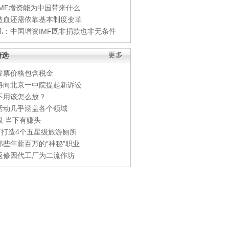
IMF增资能为中国带来什么
造血还需依靠基本制度变革
凡：中国增资IMF既非捐款也非无条件
精选
更多
发票价格包含税金
将向北京一中院提起新诉讼
不用该怎么放？
活动几乎涵盖各个领域
银 当下有赚头
0万打造4个五星级旅游厕所
那些年薪百万的“神秘”职业
返修因代工厂为二流作坊