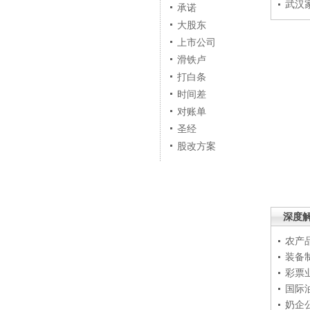
武汉
承诺
大股东
上市公司
滑铁卢
打白条
时间差
对账单
圣经
股改方案
深度
农产
装备
彩票
国际
奶企