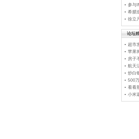
参与
希腊
徐立
论坛
超市
苹果
房子
航天
炒白
50
看看
小米