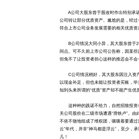
A公司大股东曾于股改时作出特别承诺
公司转让部分优质资产。尴尬的是，经过
符合上市公司业务发展需要的相关优质资
B公司情况大同小异，其大股东曾于20
间点。可不久前上市公司公告称，因某些
但免不了让投资者担心这样的推迟会不会
C公司情况稍好，其大股东因注入资产
以现金补足，但也未能让投资者买账，毕
知到头来所谓的“优质”资产却不能产生优
这种种的践诺不给力，自然招致投资者
关公司股价在二级市场遭遇“滑铁卢”。
不依不饶地组成了维权团，嚷嚷着要通过
云”年代，并非“神马都是浮云”，至少，
儿！