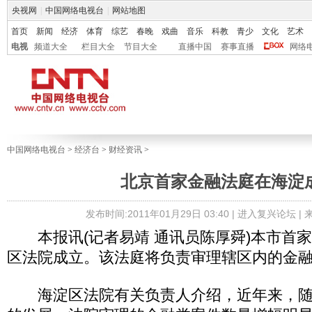
央视网
|
中国网络电视台
|
网站地图
首页
新闻
经济
体育
综艺
春晚
戏曲
音乐
科教
青少
文化
艺术
电视
频道大全
栏目大全
节目大全
直播中国
赛事直播
网络
中国网络电视台
>
经济台
>
财经资讯
>
北京首家金融法庭在海淀
发布时间:2011年01月29日 03:40 |
进入复兴论坛
|
本报讯(记者易靖 通讯员陈厚舜)本市首
区法院成立。该法庭将负责审理辖区内的金
海淀区法院有关负责人介绍，近年来，随