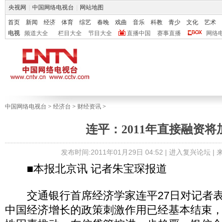
央视网
|
中国网络电视台
|
网站地图
首页
新闻
经济
体育
综艺
春晚
戏曲
音乐
科教
青少
文化
艺术
电视
频道大全
栏目大全
节目大全
直播中国
赛事直播
网络
中国网络电视台
>
经济台
>
财经资讯
>
连平：2011年直接融资将
发布时间:2011年01月29日 04:52 |
进入复兴论坛
|
■本报北京讯 记者朱宝琛报道
交通银行首席经济学家连平27日对记者表示
中国经济增长的政策刺激作用已经基本结束