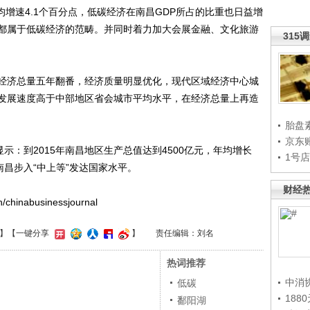
均增速4.1个百分点，低碳经济在南昌GDP所占的比重也日益增
都属于低碳经济的范畴。并同时着力加大会展金融、文化旅游
315
济总量五年翻番，经济质量明显优化，现代区域经济中心城
发展速度高于中部地区省会城市平均水平，在经济总量上再造
胎盘
京东
：到2015年南昌地区生产总值达到4500亿元，年均增长
1号
南昌步入“中上等”发达国家水平。
财经
inabusinessjournal
】
【一键分享
】
责任编辑：刘名
热词推荐
中消
低碳
188
鄱阳湖