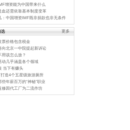
IMF增资能为中国带来什么
造血还需依靠基本制度变革
凡：中国增资IMF既非捐款也非无条件
精选
更多
发票价格包含税金
将向北京一中院提起新诉讼
不用该怎么放？
活动几乎涵盖各个领域
银 当下有赚头
0万打造4个五星级旅游厕所
那些年薪百万的“神秘”职业
返修因代工厂为二流作坊