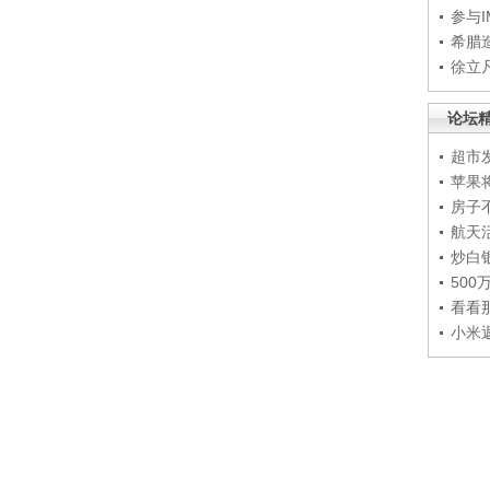
参与
希腊
徐立
论坛
超市
苹果
房子
航天
炒白
50
看看
小米