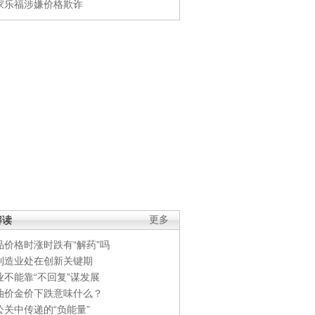
家乐福涉嫌价格欺诈
解读
更多
品价格时涨时跌有“解药”吗
制造业处在创新关键期
业不能靠“不回复”谋发展
油价金价下跌意味什么？
公关中传递的“负能量”