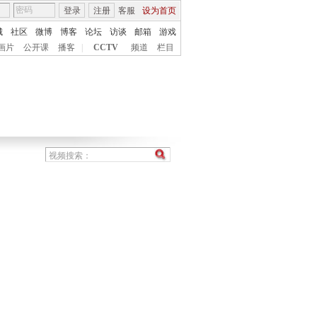
登录
注册
客服
设为首页
城
社区
微博
博客
论坛
访谈
邮箱
游戏
画片
公开课
播客
|
CCTV
频道
栏目