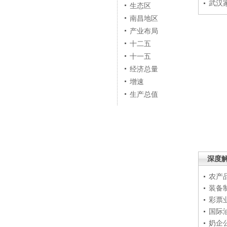
武汉
生态区
南昌地区
产业布局
十二五
十一五
经济总量
增速
生产总值
深度
农产
装备
彩票
国际
奶企