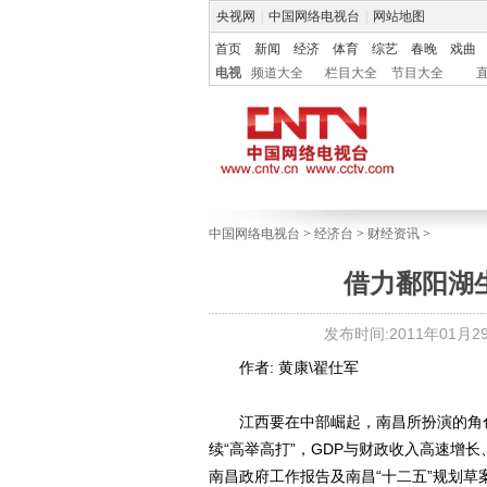
央视网
|
中国网络电视台
|
网站地图
首页
新闻
经济
体育
综艺
春晚
戏曲
电视
频道大全
栏目大全
节目大全
中国网络电视台
>
经济台
>
财经资讯
>
借力鄱阳湖
发布时间:2011年01月29日
作者: 黄康\翟仕军
江西要在中部崛起，南昌所扮演的角色与
续“高举高打”，GDP与财政收入高速增
南昌政府工作报告及南昌“十二五”规划草