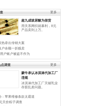
调查
更多
超九成玻尿酸为假货
用关系网织就暴利，8元
产品卖到上万。
素热牵出传销大案
账户余额一折贱卖
店用户账户被盗不作为
热点调查
更多
蒙牛承认冰淇淋代加工厂
违规
冰淇淋代加工厂天辅乳业
存脏乱差问题。
协：苹果维修条款太霸道
0元天价粽子调查