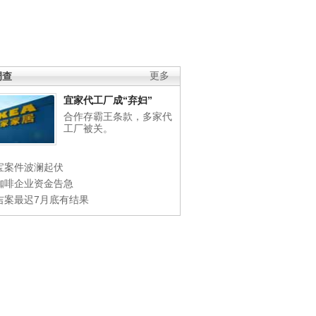
调查
更多
宜家代工厂成“弃妇”
合作存霸王条款，多家代
工厂被关。
宝案件波澜起伏
咖啡企业资金告急
吉案最迟7月底有结果