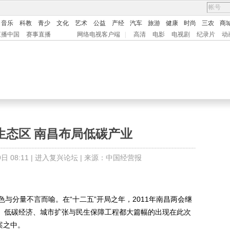
音乐
科教
青少
文化
艺术
公益
产经
汽车
旅游
健康
时尚
三农
商
直播中国
赛事直播
网络电视客户端
|
高清
电影
电视剧
纪录片
动
生态区 南昌布局低碳产业
 08:11 |
进入复兴论坛
| 来源：中国经营报
分量不言而喻。在“十二五”开局之年，2011年南昌两会继
长、低碳经济、城市扩张与民生保障工程都大篇幅的出现在此次
案之中。