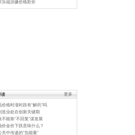
家乐福涉嫌价格欺诈
解读
更多
品价格时涨时跌有“解药”吗
制造业处在创新关键期
业不能靠“不回复”谋发展
油价金价下跌意味什么？
公关中传递的“负能量”