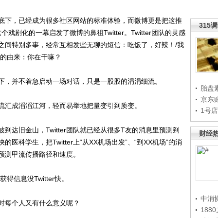
下，已经成为很多社区网站的标准体验，而微博更是把这推
315
个戏剧化的一幕启发了微博的鼻祖Twitter。Twitter团队的灵感
之间特别多事，经常互相发些无聊的短信：吃饭了，好辣！/我
告词的由来：你在干嘛？
，并不着急启动一场对话，只是一股股的涓涓细流。
胎盘
京东
汇成滔滔江河，轻而易举地把量变引到质变。
1号
旧金山，Twitter团队就已经从很多T友的消息里预测到
财经
科学生，把Twitter上“从XX机场出发”、“到XX机场”的消
预测甲流传播路径和速度。
信息没Twitter快。
中消
每个人又有什么意义呢？
188