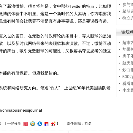
参与
浪微博。很奇怪的是，文中那些Twitter的特点，比如琐
希腊
微博的体验中不明显。这是一个新时代的大卖场，你方唱罢我
徐立
虽然有时候会让我弄不清是真有趣事要说，还是要说得有趣。
论坛
入世的窗口。在无数的时政评论的条目中，夺人眼球的是知
超市
欲，以及新时代网络带来的表现欲和表演欲。不过，微博互动
苹果
开的舞台，吸引无数眼球的可能性，又很容易夺去思考的独立
房子
航天
炒白
能的有所保留。但愿我是错的。
50
看看
和网络研究方向。笔名“竹人”，上世纪90年代美国插队老
小米
inabusinessjournal
】
【一键分享
】
责任编辑：刘名