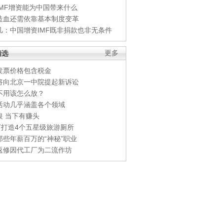
IMF增资能为中国带来什么
造血还需依靠基本制度变革
凡：中国增资IMF既非捐款也非无条件
精选
更多
发票价格包含税金
将向北京一中院提起新诉讼
不用该怎么放？
活动几乎涵盖各个领域
银 当下有赚头
0万打造4个五星级旅游厕所
那些年薪百万的“神秘”职业
返修因代工厂为二流作坊