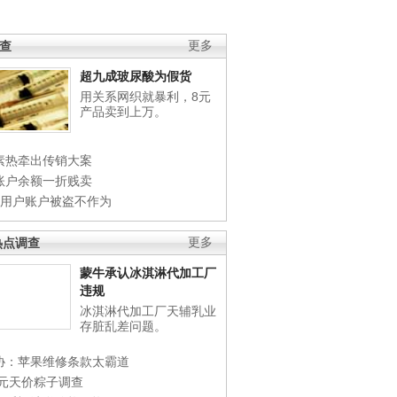
调查
更多
超九成玻尿酸为假货
用关系网织就暴利，8元
产品卖到上万。
素热牵出传销大案
账户余额一折贱卖
店用户账户被盗不作为
热点调查
更多
蒙牛承认冰淇淋代加工厂
违规
冰淇淋代加工厂天辅乳业
存脏乱差问题。
协：苹果维修条款太霸道
0元天价粽子调查