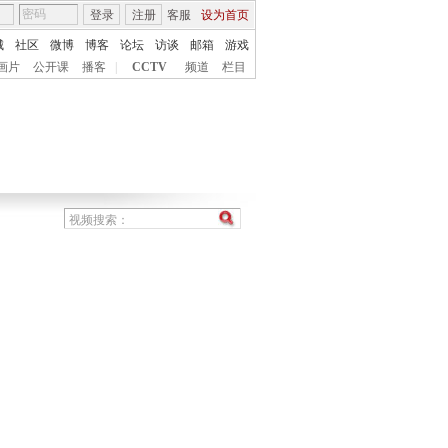
登录
注册
客服
设为首页
城
社区
微博
博客
论坛
访谈
邮箱
游戏
画片
公开课
播客
|
CCTV
频道
栏目