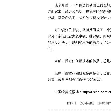
几个月后，一个偶然的动因让我也加入了新
碎而家常、遥远又亲切，在我有限的新浪
登场，嘈杂而热闹，买卖的是智人快语，
对知识分子来说，微博反而成了一个更
识分子常见的宏大叙事欲、批评欲、影响
的速度之快，可以削弱思考的深度；半公
性。
当然，我对任何新技术的传播，总是本
张峥，微软亚洲研究院副院长，负责系统
知青，曾参与创办“新语丝”和“国风”。
中国经营报微博：http://t.sina.com.cn/ch
【
打印
】 【
复制链接
】【
转发邮件