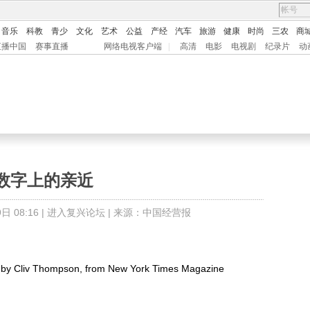
音乐
科教
青少
文化
艺术
公益
产经
汽车
旅游
健康
时尚
三农
商
直播中国
赛事直播
网络电视客户端
|
高清
电影
电视剧
纪录片
动
数字上的亲近
 08:16 |
进入复兴论坛
| 来源：中国经营报
by Cliv Thompson, from New York Times Magazine