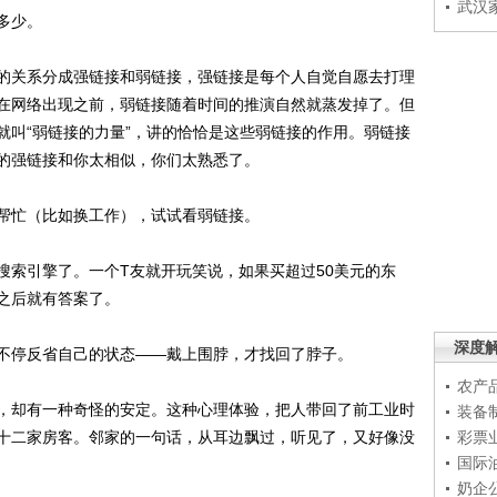
武汉
多少。
关系分成强链接和弱链接，强链接是每个人自觉自愿去打理
在网络出现之前，弱链接随着时间的推演自然就蒸发掉了。但
就叫“弱链接的力量”，讲的恰恰是这些弱链接的作用。弱链接
的强链接和你太相似，你们太熟悉了。
忙（比如换工作），试试看弱链接。
索引擎了。一个T友就开玩笑说，如果买超过50美元的东
钟之后就有答案了。
深度
停反省自己的状态——戴上围脖，才找回了脖子。
农产
却有一种奇怪的安定。这种心理体验，把人带回了前工业时
装备
十二家房客。邻家的一句话，从耳边飘过，听见了，又好像没
彩票
国际
奶企