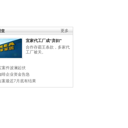
调查
更多
宜家代工厂成“弃妇”
合作存霸王条款，多家代
工厂被关。
宝案件波澜起伏
咖啡企业资金告急
吉案最迟7月底有结果