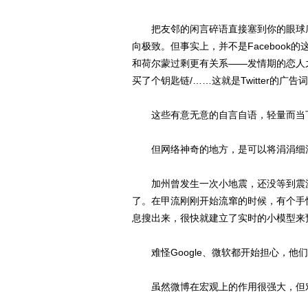
把友邻的闲言碎语直接塞到你的眼球底
向极致。但事实上，并不是Facebook的这
和荷尔蒙过剩更有关系——发情期的恋人
买了个钥匙链/……这就是Twitter的广
这些有意无意的自言自语，轻量而当下
但网络神奇的地方，是可以将涓涓细流
加州曾发生一次小地震，还没等到震波到达
了。在甲流刚刚开始流窜的时候，有个手快的医
息搜出来，很快就建立了实时的小模型来
难怪Google、微软都开始担心，他们获得
虽然微博在宏观上的作用很强大，但对