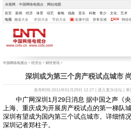
央视网
|
中国网络电视台
|
网站地图
首页
新闻
经济
体育
综艺
春晚
戏曲
音乐
科教
青少
文化
艺术
电视
频道大全
栏目大全
节目大全
直播中国
赛事直播
网络
中国网络电视台
>
经济台
>
财经资讯
>
深圳或为第三个房产税试点城市 
发布时间:2011年01月29日 12:27 |
进入复兴论坛
| 
中广网深圳1月29日消息 据中国之声《
上海、重庆成为开展房产税试点的第一梯队
深圳有望成为国内第三个试点城市。详细情
深圳记者郑柱子。