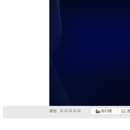
评分
排行榜
意