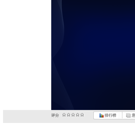
评分
排行榜
意