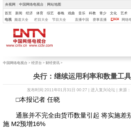
央视网
|
中国网络电视台
|
网站地图
首页
新闻
经济
体育
综艺
春晚
戏曲
音乐
科教
青少
文化
艺术
电视
频道大全
栏目大全
节目大全
直播中国
赛事直播
网络
中国网络电视台
>
经济台
>
财经资讯
>
央行：继续运用利率和数量工
发布时间:2011年01月31日 00:27 |
进入复兴论坛
| 来源
□本报记者 任晓
通胀并不完全由货币数量引起 将实施差别
施 M2预增16%