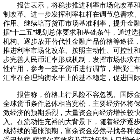
报告表示，将稳步推进利率市场化改革和
制改革。进一步发挥利率杠杆在调节总需求
作用。继续培育货币市场基准利率，提升金
据“十二五”规划总体要求和基础条件，通过
机构、逐步放开替代性金融产品价格等途径
推进利率市场化改革。按照主动性、可控性
步完善人民币汇率形成机制，发挥市场供求
性作用，参考一篮子货币进行调节，增强汇
汇率在合理均衡水平上的基本稳定，促进国
报告称，价格上行风险不容忽视。国际金
全球货币条件总体相当宽松，主要经济体将
激经济的预期强烈，大量资金向经济增长较
入。在流动性充裕的大背景下，随着经济逐
成持续的通胀预期，富余资金必然寻找各种
受巴拉萨-萨缪尔森效应及劳动年龄人口增长