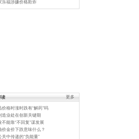
家乐福涉嫌价格欺诈
解读
更多
品价格时涨时跌有“解药”吗
制造业处在创新关键期
业不能靠“不回复”谋发展
油价金价下跌意味什么？
公关中传递的“负能量”