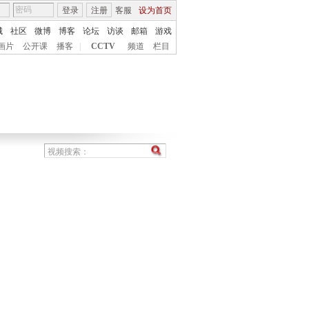
登录
注册
客服
设为首页
城
社区
微博
博客
论坛
访谈
邮箱
游戏
画片
公开课
播客
|
CCTV
频道
栏目