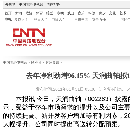
央视网
|
中国网络电视台
|
网站地图
首页
新闻
经济
体育
综艺
春晚
戏曲
音乐
科教
青少
文化
艺术
电视
频道大全
栏目大全
节目大全
直播中国
赛事直播
网络
中国网络电视台
>
经济台
>
财经资讯
>
去年净利劲增96.15% 天润曲轴拟1
发布时间:2011年01月31日 03:36 |
进入复兴论坛
|
本报讯 今日，天润曲轴（002283）披露的
示，受益于整车市场需求的提升以及公司主
的持续提高、新开发客户增加等有利因素，20
大幅提升。公司同时提出高送转分配预案。