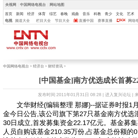
央视网
|
中国网络电视台
|
网站地图
首页
新闻
经济
体育
综艺
春晚
戏曲
音乐
科教
青少
文化
艺术
电视
频道大全
栏目大全
节目大全
直播中国
赛事直播
网络
中国网络电视台
>
经济台
>
财经资讯
>
[中国基金]南方优选成长首募22
发布时间:2011年01月31日 08:28 |
进入复兴论坛
|
文华财经(编辑整理 那娜)--据证券时报1
金今日公告,该公司旗下第27只基金南方优选
30日成立,首发募集资金22.17亿元。基金募
人员自购该基金210.35万份,占基金总份额的0