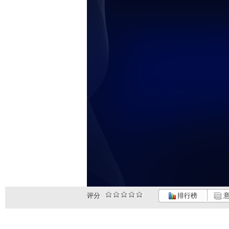
评分
排行榜
意