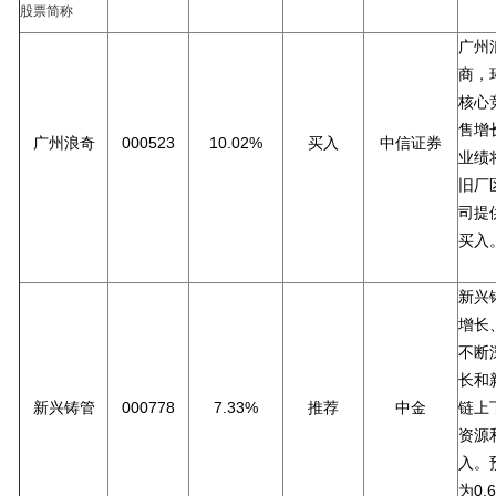
股票简称
广州
商，
核心
售增
广州浪奇
000523
10.02%
买入
中信证券
业绩
旧厂
司提
买入
新兴
增长
不断
长和
新兴铸管
000778
7.33%
推荐
中金
链上
资源
入。预
为0.