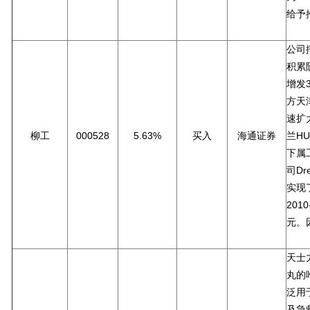
给予
公司
积累
增发
方天
速扩
柳工
000528
5.63%
买入
海通证券
兰HU
下属
司Dr
实现
201
元。
天士
丸的
泛用
及急