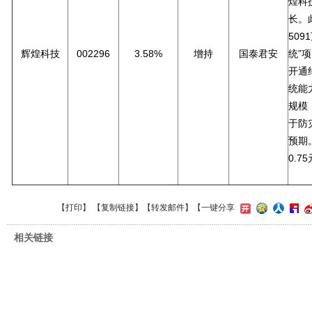
煌科
长。
50
辉煌科技
002296
3.58%
增持
国泰君安
统”
开通
统能
规模
于防
预期。
0.7
【
打印
】 【
复制链接
】【
转发邮件
】
【一键分享
相关链接