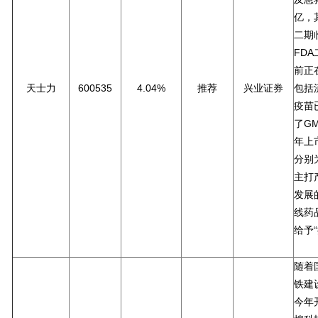
亿，
二期
FD
前正
天士力
600535
4.04%
推荐
兴业证券
包括
疫苗
了G
年上市
分别为
主打
发展
线药
给予
随着
铁建
今年