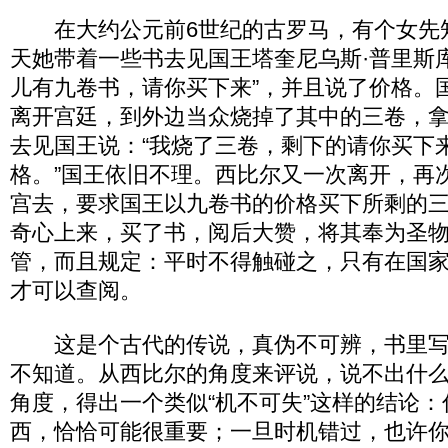
在大约公元前6世纪的古罗马，有个女先
天她带着一些书去见国王塔奎尼乌斯·普里斯
儿有九卷书，请你买下来”，并且说了价格。
离开宫廷，到外边当众烧掉了其中的三卷，
去见国王说：“我烧了三卷，剩下的请你买下
格。”国王依旧不理。西比尔又一次离开，再
宫去，要求国王以九卷书的价格买下所剩的
奇心上来，买了书，阅后大赞，将其奉为圣
管，而且规定：平时不得触碰之，只有在国
才可以查阅。
这是个古代的传说，真伪不可辨，书里写
不知道。从西比尔的角度来评说，说不出什
角度，得出一个类似“机不可失”这样的结论
西，恰恰可能很重要；一旦时机错过，也许