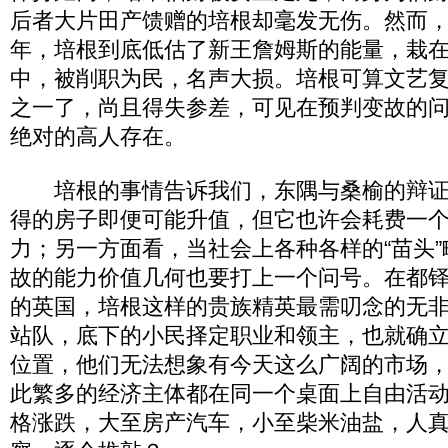
后者大片田产馈赠的培根却毫发无伤。然而
年，培根到底低估了新王詹姆斯的能量，栽
中，被削职为民，名声大损。培根可算文艺
之一了，尚且得失参差，可见在预判变故的
绝对的高人存在。
培根的事情告诉我们，东隅与桑榆的辩证
得的房子即便可能升值，但它也许会耗费一
力；另一方面看，当社会上各种各样的“苗头
故的能力价值几何也要打上一个问号。在都
的英国，培根这样的贵族精英最需叨念的无
站队，底下的小民择定职业和领主，也就确
位置，他们无法想象有今天这么广阔的市场
此繁多的经济主体都在同一个桌面上自由活
格涨跌，大至房产汽车，小至柴米油盐，人