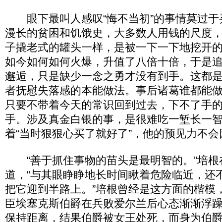
眼下最叫人感叹“悔不当初”的事情莫过于
漫长的贫困和饥饿史，大多数人用钱的尺度
子撬老式的罐头一样，是被一下一下地挖开
如今如何如何火爆，升值了八倍十倍，于是
邂逅，只是缺少一念之勇才没有到手。这都
者抚慰失落感的本能做法。事后诸葛谁都能
只要不带着今天的常识回到过去，下不了手
手。涉及真金白银的事，是很难吃一堑长一
着“当时狠狠心买了就好了”，他的预见力不
“善于抓住事物的苗头是最明智的。”培根
道，“与其眼睁睁地长时间瞅着危险临近，还
把它迎到半路上。”培根曾经是这方面的楷模
臣埃塞克斯伯爵在兵败爱尔兰后心态渐渐浮
保持距离，结果伯爵被女王处死，而身为伯