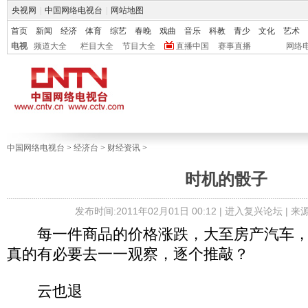
央视网
|
中国网络电视台
|
网站地图
首页
新闻
经济
体育
综艺
春晚
戏曲
音乐
科教
青少
文化
艺术
电视
频道大全
栏目大全
节目大全
直播中国
赛事直播
网络
中国网络电视台
>
经济台
>
财经资讯
>
时机的骰子
发布时间:2011年02月01日 00:12 |
进入复兴论坛
| 
每一件商品的价格涨跌，大至房产汽车，
真的有必要去一一观察，逐个推敲？
云也退