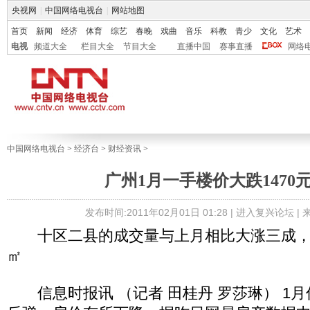
央视网
|
中国网络电视台
|
网站地图
首页
新闻
经济
体育
综艺
春晚
戏曲
音乐
科教
青少
文化
艺术
电视
频道大全
栏目大全
节目大全
直播中国
赛事直播
网络
中国网络电视台
>
经济台
>
财经资讯
>
广州1月一手楼价大跌1470元
发布时间:2011年02月01日 01:28 |
进入复兴论坛
|
十区二县的成交量与上月相比大涨三成，均价
㎡
信息时报讯 （记者 田桂丹 罗莎琳） 1