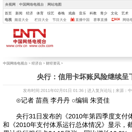
央视网
|
中国网络电视台
|
网站地图
首页
新闻
经济
体育
综艺
春晚
戏曲
音乐
科教
青少
文化
艺术
电视
频道大全
栏目大全
节目大全
直播中国
赛事直播
网络
中国网络电视台
>
经济台
>
财经资讯
>
央行：信用卡坏账风险继续呈
发布时间:2011年02月01日 01:36 |
进入复兴论坛
| 来源：
⊙记者 苗燕 李丹丹 ○编辑 朱贤佳
央行31日发布的《2010年第四季度支付
和《2010年支付体系运行总体情况》显示，截