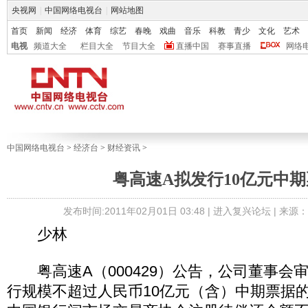
央视网
|
中国网络电视台
|
网站地图
首页
新闻
经济
体育
综艺
春晚
戏曲
音乐
科教
青少
文化
艺术
电视
频道大全
栏目大全
节目大全
直播中国
赛事直播
网络
中国网络电视台
>
经济台
>
财经资讯
>
粤高速A拟发行10亿元中
发布时间:2011年02月01日 03:48 |
进入复兴论坛
| 来源
少林
粤高速A（000429）公告，公司董事会
行规模不超过人民币10亿元（含）中期票据的