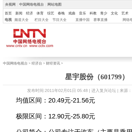
央视网
|
中国网络电视台
|
网站地图
首页
新闻
经济
体育
综艺
春晚
戏曲
音乐
科教
青少
文化
艺术
电视
频道大全
栏目大全
节目大全
直播中国
赛事直播
网络
中国网络电视台
>
经济台
>
财经资讯
>
星宇股份（601799）
发布时间:2011年02月01日 05:48 |
进入复兴论坛
| 来源
均值区间：20.49元-21.56元
极限区间：12.90元-25.80元