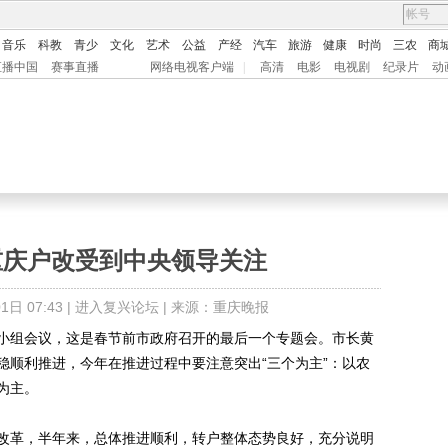
音乐
科教
青少
文化
艺术
公益
产经
汽车
旅游
健康
时尚
三农
商
直播中国
赛事直播
网络电视客户端
|
高清
电影
电视剧
纪录片
动
重庆户改受到中央领导关注
日 07:43 |
进入复兴论坛
| 来源：重庆晚报
组会议，这是春节前市政府召开的最后一个专题会。市长黄
稳顺利推进，今年在推进过程中要注意突出“三个为主”：以农
为主。
革，半年来，总体推进顺利，转户整体态势良好，充分说明