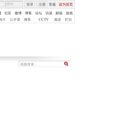
登录
注册
客服
设为首页
城
社区
微博
博客
论坛
访谈
邮箱
游戏
画片
公开课
播客
|
CCTV
频道
栏目