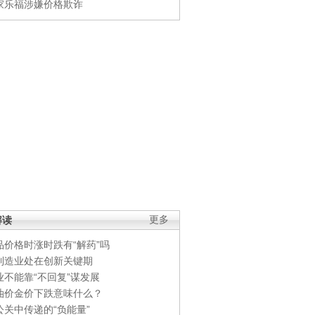
家乐福涉嫌价格欺诈
解读
更多
品价格时涨时跌有“解药”吗
制造业处在创新关键期
业不能靠“不回复”谋发展
油价金价下跌意味什么？
公关中传递的“负能量”