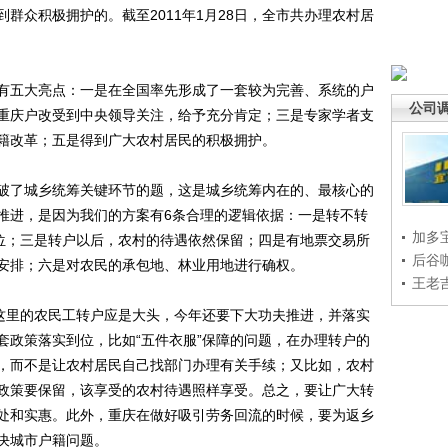
群众积极拥护的。截至2011年1月28日，全市共办理农村居
五大亮点：一是在全国率先形成了一套较为完善、系统的户
公司
重庆户改受到中央领导关注，给予充分肯定；三是专家学者支
籍改革；五是得到广大农村居民的积极拥护。
了城乡统筹关键环节的题，这是城乡统筹内在的、最核心的
推进，是因为我们的方案有6条合理的逻辑依据：一是转不转
加多
到位；三是转户以后，农村的待遇依然保留；四是有地票交易所
后谷
安排；六是对农民的承包地、林业用地进行确权。
王老
这里的农民工转户应是大头，今年还要下大功夫推进，并落实
套政策落实到位，比如“五件衣服”保障的问题，在办理转户的
，而不是让农村居民自己找部门办理有关手续；又比如，农村
政策要保留，该享受的农村待遇照样享受。总之，要让广大转
处和实惠。此外，重庆在做好吸引劳务回流的时候，要为返乡
决城市户籍问题。