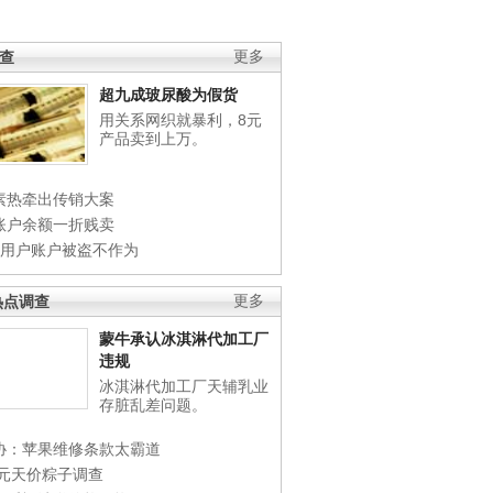
调查
更多
超九成玻尿酸为假货
用关系网织就暴利，8元
产品卖到上万。
素热牵出传销大案
账户余额一折贱卖
店用户账户被盗不作为
热点调查
更多
蒙牛承认冰淇淋代加工厂
违规
冰淇淋代加工厂天辅乳业
存脏乱差问题。
协：苹果维修条款太霸道
0元天价粽子调查