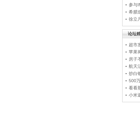
参与
希腊
徐立
论坛
超市
苹果
房子
航天
炒白
50
看看
小米