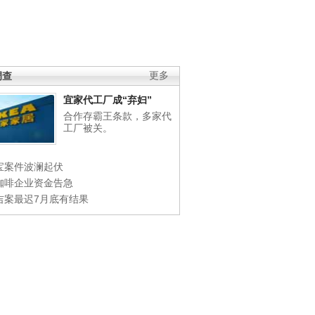
调查
更多
宜家代工厂成“弃妇”
合作存霸王条款，多家代
工厂被关。
宝案件波澜起伏
咖啡企业资金告急
吉案最迟7月底有结果