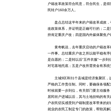
户籍改革政策符合民意，符合民生，是得到
民转户160余万人。
盘点总结这半年来的户籍改革成效，有
改政策体系，并证明是正确可行的；二是
持肯定重庆户改；四是国内外媒体聚焦户
黄奇帆说，去年重庆启动的户籍改革破
一件事。总结重庆户改之所以能平稳有序
是自愿的；二是转以后“五件衣服”一步
对宅基地托底；五是户改所需资金有系统
主城9区和31个县城是经济集聚区，
严格的工作责任制。同时，要确保各项配
时候就要一步到位，有关部门要主动服务
居民转户进城以后，其与土地挂钩的有关
户农民切实感受到户籍制度改革带来的好
就业的农民工制定专门的政策，帮助其解