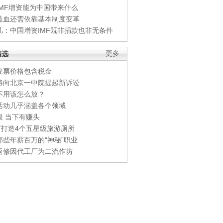
IMF增资能为中国带来什么
造血还需依靠基本制度变革
凡：中国增资IMF既非捐款也非无条件
精选
更多
发票价格包含税金
将向北京一中院提起新诉讼
不用该怎么放？
活动几乎涵盖各个领域
银 当下有赚头
0万打造4个五星级旅游厕所
那些年薪百万的“神秘”职业
返修因代工厂为二流作坊