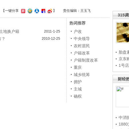
】
【一键分享
】
责任编辑：王玉飞
315
热词推荐
土地换户籍
户改
2011-1-25
方？
中央领导
2010-12-25
农村居民
胎盘
户籍改革
京东
户籍制度改革
1号
重庆
城乡统筹
财经
拥护
主城
确权
中消
188