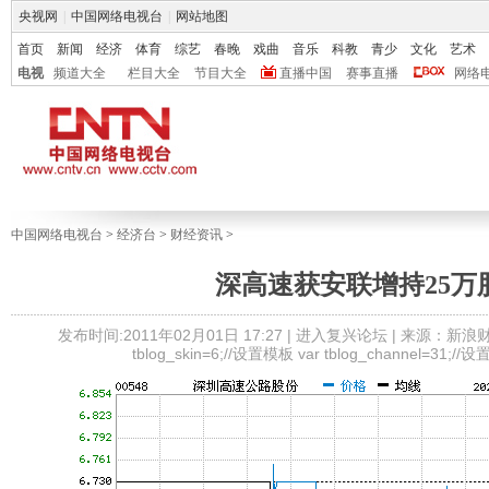
央视网
|
中国网络电视台
|
网站地图
首页
新闻
经济
体育
综艺
春晚
戏曲
音乐
科教
青少
文化
艺术
电视
频道大全
栏目大全
节目大全
直播中国
赛事直播
网络
中国网络电视台
>
经济台
>
财经资讯
>
深高速获安联增持25万
发布时间:2011年02月01日 17:27 |
进入复兴论坛
| 来源：新浪财
tblog_skin=6;//设置模板 var tblog_channel=31;