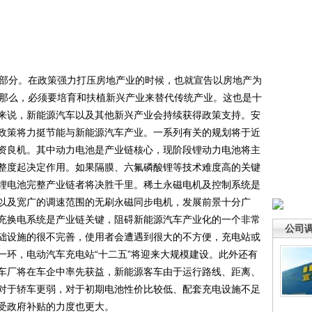
部分。在政策强力打压房地产业的时候，也就宣告以房地产为
。那么，必须要培育和扶植新兴产业来替代传统产业。这也是十
来说，新能源汽车以及其他新兴产业会持续获得政策支持。安
政策将力挺节能与新能源汽车产业。一系列有关的规划将于近
资良机。其中动力电池是产业链核心，现阶段锂动力电池将主
整度起决定作用。如果隔膜、六氟磷酸锂等技术难度高的关键
锂电池完整产业链者将决胜千里。稀土永磁电机及控制系统是
以及宽广的调速范围的无刷永磁同步电机，发展前景十分广
充换电系统是产业链关键，阻碍新能源汽车产业化的一个非常
公司
础设施的很不完善，使用者会遭遇到很大的不方便，充电站或
一环，电动汽车充电站“十二五”将迎来大规模建设。此外还有
车厂将在车企中率先获益，新能源客车由于运行路线、距离、
对于轿车更弱，对于初期电池性价比较低、配套充电设施不足
受政府补贴的力度也更大。