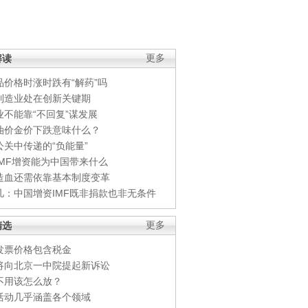
解读
更多
品价格时涨时跌有“解药”吗
制造业处在创新关键期
业不能靠“不回复”谋发展
油价金价下跌意味什么？
公关中传递的“负能量”
IMF增资能为中国带来什么
造血还需依靠基本制度变革
凡：中国增资IMF既非捐款也非无条件
精选
更多
发票价格包含税金
将向北京一中院提起新诉讼
不用该怎么放？
活动几乎涵盖各个领域