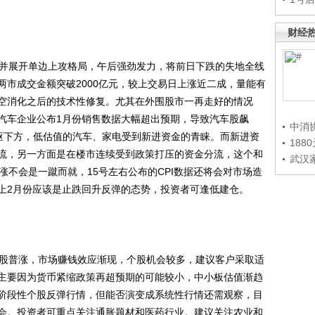
财经
并展开单边上攻格局，午后强劲发力，将前日下跌的失地全线
两市成交金额突破2000亿元，较上交易日上涨近二成，量能有
空消化之后的技术性修复。尤其在外围股市一再走好的情况
汽车企业公布1月份销售数据大幅超出预期，导致汽车股飙
中消
枢下方，低估值的汽车、家电受到新进资金的青睐。而新进资
188
流，另一方面是在楼市连续受到政策打压的资金分流，这个和
武汉
涨不会是一蹴而就，15号左右公布的CPI数据还将会对市场造
上2月份应该是止跌回升反弹的态势，投资者可逢低建仓。
股普涨，市场赚钱效应渐现，个股机会较多，建议客户采取适
主要因为货币紧缩政策再超预期的可能较小，中小板估值渐趋
阶段性个股反弹行情，但能否演变成系统性行情还需观察，目
会。投资者可重点关注通胀题材和医药行业。建议关注农业和