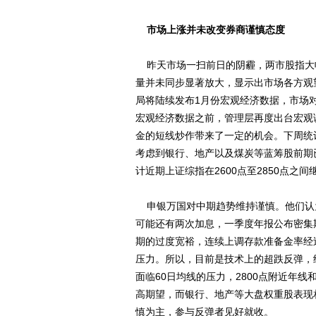
市场上涨并未改变券商谨慎态度
昨天市场一扫前日的阴霾，两市股指大
量并未同步显著放大，显示出市场各方观
局将陆续发布1月份宏观经济数据，市场对
宏观经济数据之前，管理层再度出台宏观
金的短线炒作带来了一定的机会。下周统
考虑到银行、地产以及煤炭等蓝筹股前期
计近期上证综指在2600点至2850点
申银万国对中期趋势维持谨慎。他们认
可能还有两次加息，一季度年报公布密集
期的过度宽裕，连续上调存款准备金率经
压力。所以，目前是技术上的超跌反弹，
面临60日均线的压力，2800点附近年
高期望，而银行、地产等大盘权重股表现
慎为主，参与反弹者见好就收。