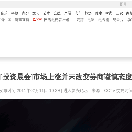
音乐
科教
青少
文化
艺术
公益
产经
汽车
旅游
健康
时尚
三农
商
直播中国
赛事直播
网络电视客户端
|
高清
电影
电视剧
纪录片
动
[投资晨会]市场上涨并未改变券商谨慎态度
发布时间:2011年02月11日 10:29 |
进入复兴论坛
| 来源：CCTV-交易时