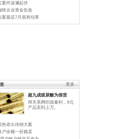
宝案件波澜起伏
咖啡企业资金告急
吉案最迟7月底有结果
调查
更多
超九成玻尿酸为假货
用关系网织就暴利，8元
产品卖到上万。
素热牵出传销大案
账户余额一折贱卖
店用户账户被盗不作为