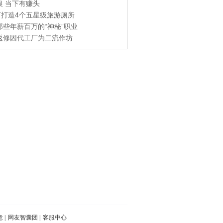
银 当下有赚头
0万打造4个五星级旅游厕所
那些年薪百万的“神秘”职业
返修因代工厂为二流作坊
意
|
网友智囊团
|
客服中心