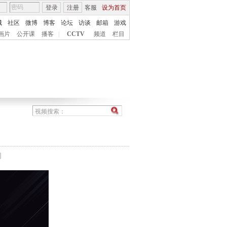
登录
注册
客服
设为首页
城
社区
微博
博客
论坛
访谈
邮箱
游戏
画片
公开课
播客
|
CCTV
频道
栏目
间