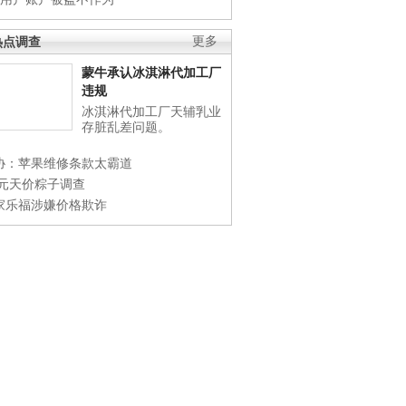
热点调查
更多
蒙牛承认冰淇淋代加工厂
违规
冰淇淋代加工厂天辅乳业
存脏乱差问题。
协：苹果维修条款太霸道
0元天价粽子调查
家乐福涉嫌价格欺诈