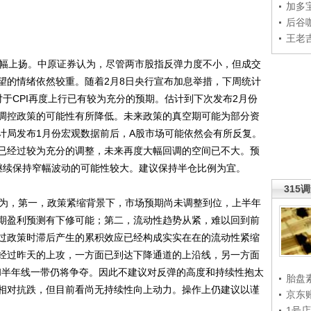
加多
后谷
王老
幅上扬。中原证券认为，尽管两市股指反弹力度不小，但成交
望的情绪依然较重。随着2月8日央行宣布加息举措，下周统计
于CPI再度上行已有较为充分的预期。估计到下次发布2月份
调控政策的可能性有所降低。未来政策的真空期可能为部分资
计局发布1月份宏观数据前后，A股市场可能依然会有所反复。
已经过较为充分的调整，未来再度大幅回调的空间已不大。预
之间继续保持窄幅波动的可能性较大。建议保持半仓比例为宜。
315
为，第一，政策紧缩背景下，市场预期尚未调整到位，上半年
期盈利预测有下修可能；第二，流动性趋势从紧，难以回到前
过政策时滞后产生的累积效应已经构成实实在在的流动性紧缩
经过昨天的上攻，一方面已到达下降通道的上沿线，另一方面
线和半年线一带仍将争夺。因此不建议对反弹的高度和持续性抱太
胎盘
相对抗跌，但目前看尚无持续性向上动力。操作上仍建议以谨
京东
1号