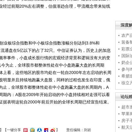
业经过前期20%左右调整，估值渐趋合理，甲流概念带来短线
深度
农产
装备
业板综合指数和中小板综合指数涨幅分别达到3.8%和
彩票
中，流通盘在5亿以下的占了32只。中信证券认为，历史上的加息
国际
概率事件，小盘成长股行情的宏观经济背景和逻辑没有大的变
奶企
迄今为止，全球股市都整体性处在中小盘跑赢大盘的长周期
参与
体上看，这些地区的股市均处在一轮自2000年左右启动的长周
希腊
股明显并且持续地跑赢大盘股，同样的过程也发生在印度，俄
徐立
为止，全球股市都整体性处在中小盘跑赢大盘的长周期内，A
期内：A股在2009年开始启动的中小盘持续相对走强可以看
论坛
证据表明这轮自2000年前后开始的全球长周期已经宣告结束。
超市
苹果
房子
航天
】
【一键分享
】
责任编辑：刘岩