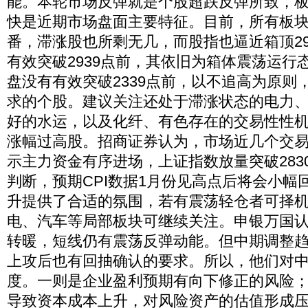
能。本轮市场反弹就是个股超跌反弹所致，
快是近期市场盘面主要特征。目前，所有板
番，滞涨股也所剩无几，而股指也逼近箱顶29
有效突破2939点前，其依旧为箱体震荡运行
盘没有有效突破2339点前，以不追高为原则
求的个股。建议关注还处于滞涨状态的电力
好的水运，以及化纤、有色存在的交易性性
涨幅过高股。招商证券认为，市场近几个交
示主力资金有序进场，上证指数放量突破283
判断，预期CPI数据1月份见高点后将会小幅
升提供了合适的氛围，若有震荡轻仓者可择
电、汽车等局部板块可继续关注。申银万国
转暖，短线仍有震荡反弹动能。但中期调整
上攻后也有回抽确认的要求。所以，他们对
度。一则是企业盈利预期有向下修正的风险
导致资本成本上升，对风险资产的估值形成