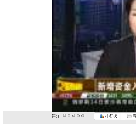
评分
排行榜
意