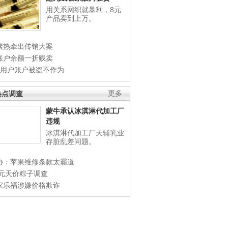
用关系网织就暴利，8元
产品卖到上万。
素热牵出传销大案
账户余额一折贱卖
店用户账户被盗不作为
热点调查
更多
蒙牛承认冰淇淋代加工厂
违规
冰淇淋代加工厂天辅乳业
存脏乱差问题。
协：苹果维修条款太霸道
0元天价粽子调查
家乐福涉嫌价格欺诈