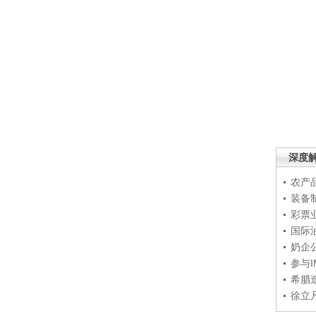
深度
农产
装备
彩票
国际
奶企
参与
希腊
徐立