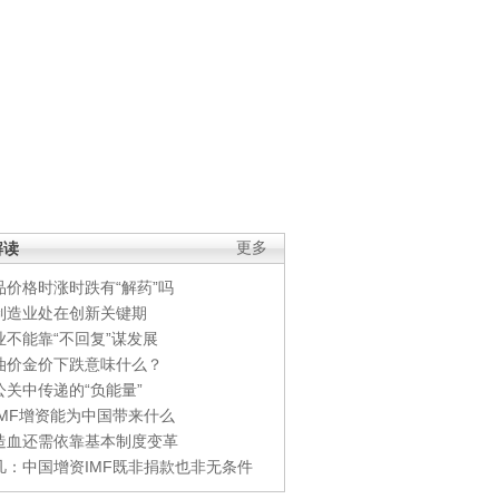
解读
更多
品价格时涨时跌有“解药”吗
制造业处在创新关键期
业不能靠“不回复”谋发展
油价金价下跌意味什么？
公关中传递的“负能量”
IMF增资能为中国带来什么
造血还需依靠基本制度变革
凡：中国增资IMF既非捐款也非无条件