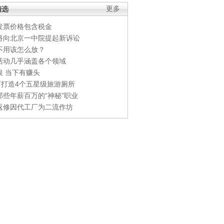
精选
更多
发票价格包含税金
将向北京一中院提起新诉讼
不用该怎么放？
活动几乎涵盖各个领域
银 当下有赚头
0万打造4个五星级旅游厕所
那些年薪百万的“神秘”职业
返修因代工厂为二流作坊