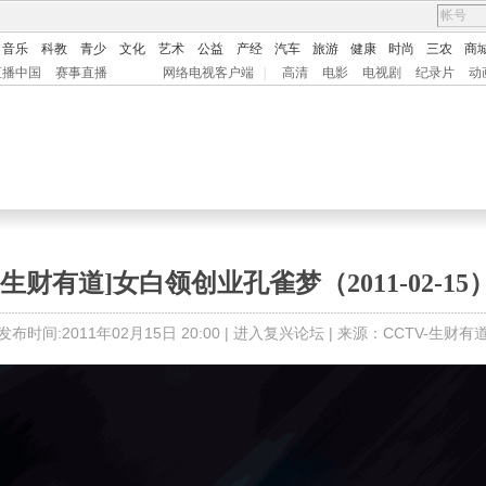
音乐
科教
青少
文化
艺术
公益
产经
汽车
旅游
健康
时尚
三农
商
直播中国
赛事直播
网络电视客户端
|
高清
电影
电视剧
纪录片
动
[生财有道]女白领创业孔雀梦（2011-02-15
发布时间:2011年02月15日 20:00 |
进入复兴论坛
| 来源：CCTV-生财有