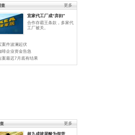
调查
更多
宜家代工厂成“弃妇”
合作存霸王条款，多家代
工厂被关。
宝案件波澜起伏
咖啡企业资金告急
吉案最迟7月底有结果
调查
更多
超九成玻尿酸为假货