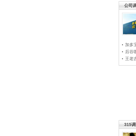
公司
加多
后谷
王老
315