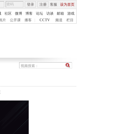
登录
注册
客服
设为首页
城
社区
微博
博客
论坛
访谈
邮箱
游戏
画片
公开课
播客
|
CCTV
频道
栏目
）
道