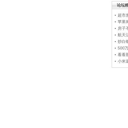
论坛
超市
苹果
房子
航天
炒白
50
看看
小米