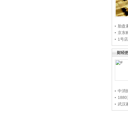
胎盘
京东
1号
财经
中消
188
武汉