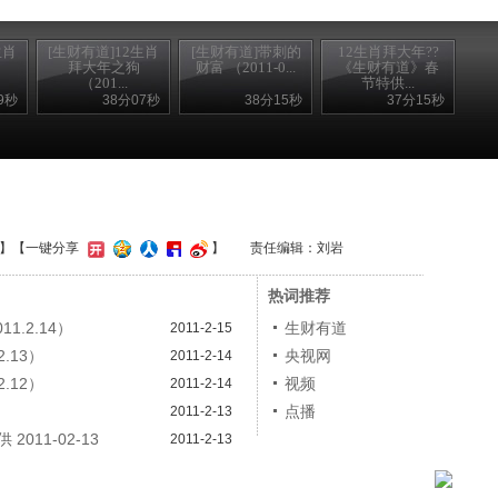
生肖
[生财有道]12生肖
[生财有道]带刺的
12生肖拜大年??
拜大年之狗
财富 （2011-0...
《生财有道》春
（201...
节特供...
9秒
38分07秒
38分15秒
37分15秒
】
【一键分享
】
责任编辑：刘岩
热词推荐
.2.14）
生财有道
2011-2-15
.13）
央视网
2011-2-14
.12）
视频
2011-2-14
）
点播
2011-2-13
011-02-13
2011-2-13